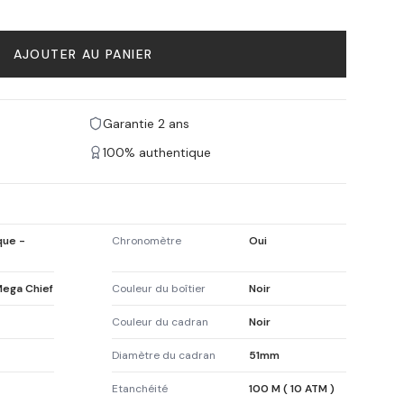
AJOUTER AU PANIER
Garantie 2 ans
100% authentique
que -
Chronomètre
Oui
Mega Chief
Couleur du boîtier
Noir
Couleur du cadran
Noir
Diamètre du cadran
51mm
Etanchéité
100 M ( 10 ATM )