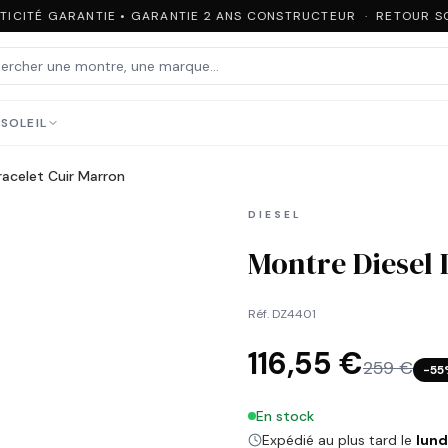
ICITÉ GARANTIE • GARANTIE 2 ANS CONSTRUCTEUR · RETOUR SOU
SOLEIL
acelet Cuir Marron
DIESEL
Montre Diesel 
Réf.
DZ4401
116,55 €
259 €
−
55
En stock
Expédié au plus tard le
lund