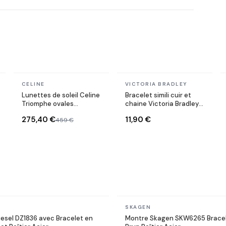
En stock
En stock
CELINE
VICTORIA BRADLEY
Lunettes de soleil Celine
Bracelet simili cuir et
Triomphe ovales
chaine Victoria Bradley
CL40235U monture
en acier plaqué doré
275,40 €
11,90 €
459 €
métal
En stock
SKAGEN
esel DZ1836 avec Bracelet en
Montre Skagen SKW6265 Bracel