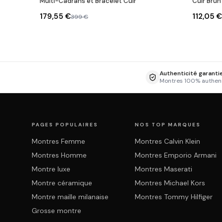
Multi-Cadrans et Bracelet Cuir
Cuir Brun 
179,55 €
112,05 €
399 €
Authenticité garanti
Montres 100% authen
PAGES POPULAIRES
NOS TOP MARQUES
Montres Femme
Montres Calvin Klein
Montres Homme
Montres Emporio Armani
Montre luxe
Montres Maserati
Montre céramique
Montres Michael Kors
Montre maille milanaise
Montres Tommy Hilfiger
Grosse montre