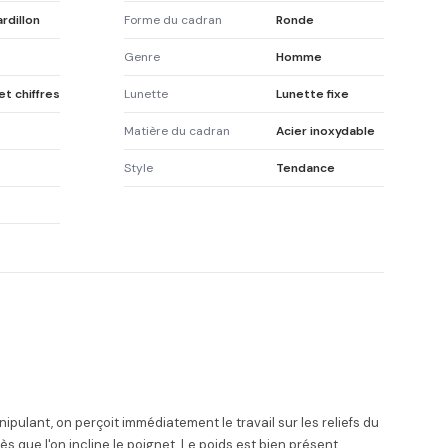
rdillon
Forme du cadran
Ronde
Genre
Homme
t chiffres
Lunette
Lunette fixe
Matière du cadran
Acier inoxydable
Style
Tendance
pulant, on perçoit immédiatement le travail sur les reliefs du
 que l'on incline le poignet. Le poids est bien présent,