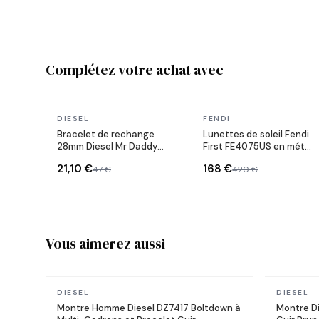
Complétez votre achat avec
En stock
En stock
DIESEL
FENDI
Bracelet de rechange
Lunettes de soleil Fendi
28mm Diesel Mr Daddy
First FE4075US en métal
2.0 en acier inoxydable
forme ovale
21,10 €
168 €
47 €
420 €
noir avec boucle
déployante
Vous aimerez aussi
En stock
En stock
DIESEL
DIESEL
Montre Homme Diesel DZ7417 Boltdown à
Montre Di