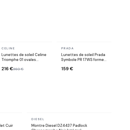
En stock
En stock
CELINE
PRADA
Lunettes de soleil Celine
Lunettes de soleil Prada
Triomphe 01 ovales
Symbole PR 17WS forme
CL40194U en acétate
rectangulaire
216 €
159 €
360 €
En stock
DIESEL
et Cuir
Montre Diesel DZ4437 Padlock