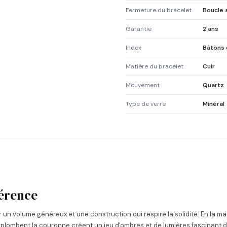
Fermeture du bracelet
Boucle a
Garantie
2 ans
Index
Bâtons e
Matière du bracelet
Cuir
Mouvement
Quartz
Type de verre
Minéral
fférence
n volume généreux et une construction qui respire la solidité. En la mani
rplombent la couronne créent un jeu d'ombres et de lumières fascinant dès