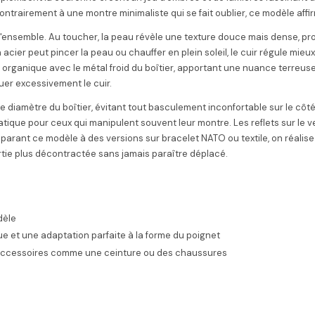
ontrairement à une montre minimaliste qui se fait oublier, ce modèle aff
l'ensemble. Au toucher, la peau révèle une texture douce mais dense, pr
 acier peut pincer la peau ou chauffer en plein soleil, le cuir régule mie
organique avec le métal froid du boîtier, apportant une nuance terreuse q
uer excessivement le cuir.
e diamètre du boîtier, évitant tout basculement inconfortable sur le côté
 pratique pour ceux qui manipulent souvent leur montre. Les reflets sur le v
parant ce modèle à des versions sur bracelet NATO ou textile, on réalise
ie plus décontractée sans jamais paraître déplacé.
dèle
ue et une adaptation parfaite à la forme du poignet
s accessoires comme une ceinture ou des chaussures