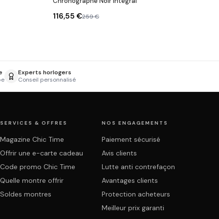
Chronographe Noir Intégral
116,55 €
259 €
e
Experts horlogers
pe
Conseil personnalisé
SERVICES & OFFRES
NOS ENGAGEMENTS
Magazine Chic Time
Paiement sécurisé
Offrir une e-carte cadeau
Avis clients
Code promo Chic Time
Lutte anti contrefaçon
Quelle montre offrir
Avantages clients
Soldes montres
Protection acheteurs
Meilleur prix garanti