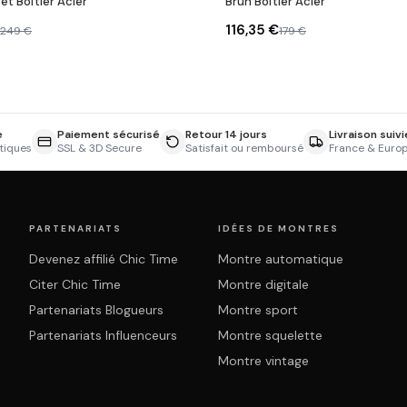
et Boîtier Acier
Brun Boîtier Acier
116,35 €
249 €
179 €
e
Paiement sécurisé
Retour 14 jours
Livraison suivi
tiques
SSL & 3D Secure
Satisfait ou remboursé
France & Euro
PARTENARIATS
IDÉES DE MONTRES
Devenez affilié Chic Time
Montre automatique
Citer Chic Time
Montre digitale
Partenariats Blogueurs
Montre sport
Partenariats Influenceurs
Montre squelette
Montre vintage