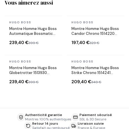
Vous aimerez aussi
En stock
En stock
HUGO BOSS
HUGO BOSS
Montre Homme Hugo Boss
Montre Homme Hugo Boss
Automatique Bossmatic
Candor Chrono 1514220
1514178 bicolore bracelet
cadran vert bracelet acier
239,40 €
197,40 €
399 €
329 €
maillons acier
En stock
En stock
HUGO BOSS
HUGO BOSS
Montre Homme Hugo Boss
Montre Homme Hugo Boss
Globetrotter 1513930
Strike Chrono 1514241
argenté/vert bracelet
cadran vert bracelet acier
239,40 €
209,40 €
399 €
349 €
Maillons acier
Authenticité garantie
Paiement sécurisé
Montres 100% authentiques
SSL & 3D Secure
Retour 14 jours
Livraison suivie
Satisfait ou remboursé
France & Europe