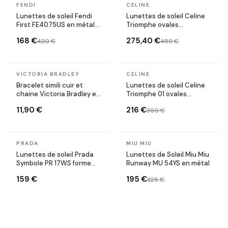
En stock
En stock
FENDI
CELINE
Lunettes de soleil Fendi
Lunettes de soleil Celine
First FE4075US en métal
Triomphe ovales
forme ovale
CL40235U monture métal
168 €
275,40 €
420 €
459 €
En stock
En stock
VICTORIA BRADLEY
CELINE
Bracelet simili cuir et
Lunettes de soleil Celine
chaine Victoria Bradley en
Triomphe 01 ovales
acier plaqué doré
CL40194U en acétate
11,90 €
216 €
360 €
En stock
En stock
PRADA
MIU MIU
Lunettes de soleil Prada
Lunettes de Soleil Miu Miu
Symbole PR 17WS forme
Runway MU 54YS en métal
rectangulaire
159 €
195 €
325 €