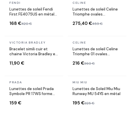
En stock
En stock
FENDI
CELINE
Lunettes de soleil Fendi
Lunettes de soleil Celine
First FE4075US en métal
Triomphe ovales
forme ovale
CL40235U monture métal
168 €
275,40 €
420 €
459 €
En stock
En stock
VICTORIA BRADLEY
CELINE
Bracelet simili cuir et
Lunettes de soleil Celine
chaine Victoria Bradley en
Triomphe 01 ovales
acier plaqué doré
CL40194U en acétate
11,90 €
216 €
360 €
En stock
En stock
PRADA
MIU MIU
Lunettes de soleil Prada
Lunettes de Soleil Miu Miu
Symbole PR 17WS forme
Runway MU 54YS en métal
rectangulaire
159 €
195 €
325 €