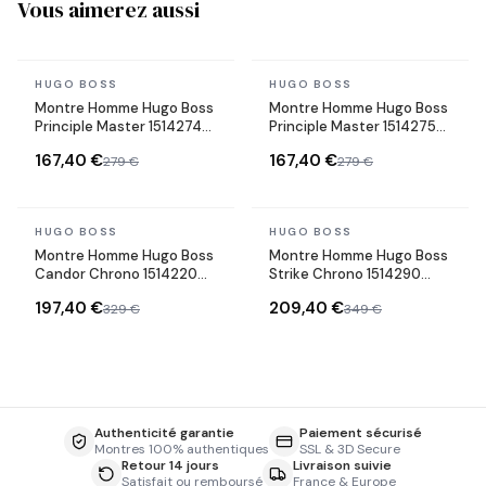
Vous aimerez aussi
En stock
En stock
HUGO BOSS
HUGO BOSS
Montre Homme Hugo Boss
Montre Homme Hugo Boss
Principle Master 1514274
Principle Master 1514275
noire bracelet maillons
argentée bracelet
167,40 €
167,40 €
279 €
279 €
acier
Maillons acier
En stock
En stock
HUGO BOSS
HUGO BOSS
Montre Homme Hugo Boss
Montre Homme Hugo Boss
Candor Chrono 1514220
Strike Chrono 1514290
cadran vert bracelet acier
cadran noir bracelet acier
197,40 €
209,40 €
329 €
349 €
Authenticité garantie
Paiement sécurisé
Montres 100% authentiques
SSL & 3D Secure
Retour 14 jours
Livraison suivie
Satisfait ou remboursé
France & Europe