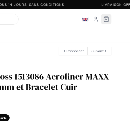
S 14 JOURS, SANS CONDITIONS
LIVRAISON OFF
Précédent
Suivant
oss 1513086 Aeroliner MAXX
0mm et Bracelet Cuir
60
%