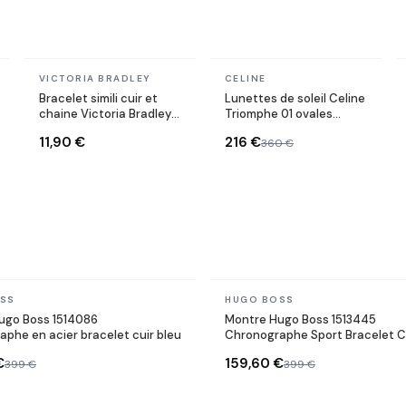
En stock
En stock
VICTORIA BRADLEY
CELINE
Bracelet simili cuir et
Lunettes de soleil Celine
chaine Victoria Bradley
Triomphe 01 ovales
en acier plaqué doré
CL40194U en acétate
11,90 €
216 €
360 €
En stock
SS
HUGO BOSS
ugo Boss 1514086
Montre Hugo Boss 1513445
phe en acier bracelet cuir bleu
Chronographe Sport Bracelet C
Crocodile
€
159,60 €
399 €
399 €