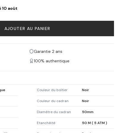
i 10 août
AJOUTER AU PANIER
Garantie 2 ans
100% authentique
que
Couleur du boîtier
Noir
Couleur du cadran
Noir
Diamètre du cadran
50mm
Etanchéité
50 M ( 5 ATM )