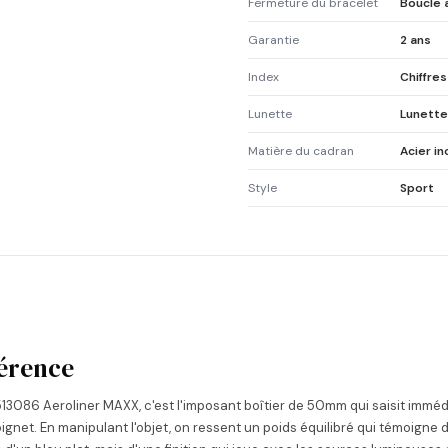
Fermeture du bracelet
Boucle a
Garantie
2 ans
Index
Chiffre
Lunette
Lunette
Matière du cadran
Acier i
Style
Sport
fférence
3086 Aeroliner MAXX, c'est l'imposant boîtier de 50mm qui saisit imméd
oignet. En manipulant l'objet, on ressent un poids équilibré qui témoigne d