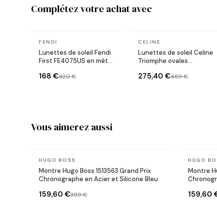
Complétez votre achat avec
En stock
En stock
FENDI
CELINE
Lunettes de soleil Fendi
Lunettes de soleil Celine
First FE4075US en métal
Triomphe ovales
forme ovale
CL40235U monture
168 €
275,40 €
420 €
459 €
métal
Vous aimerez aussi
En stock
En stock
HUGO BOSS
HUGO BO
Montre Hugo Boss 1513563 Grand Prix
Montre H
Chronographe en Acier et Silicone Bleu
Chronogra
159,60 €
159,60 
399 €