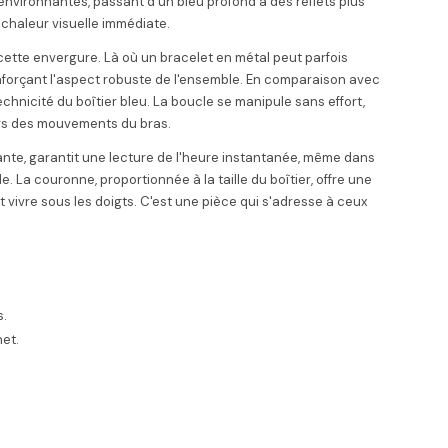
s environnantes, passant d'un bleu profond à des reflets plus
 chaleur visuelle immédiate.
 cette envergure. Là où un bracelet en métal peut parfois
enforçant l'aspect robuste de l'ensemble. En comparaison avec
echnicité du boîtier bleu. La boucle se manipule sans effort,
ors des mouvements du bras.
nte, garantit une lecture de l'heure instantanée, même dans
. La couronne, proportionnée à la taille du boîtier, offre une
 vivre sous les doigts. C'est une pièce qui s'adresse à ceux
s.
net.