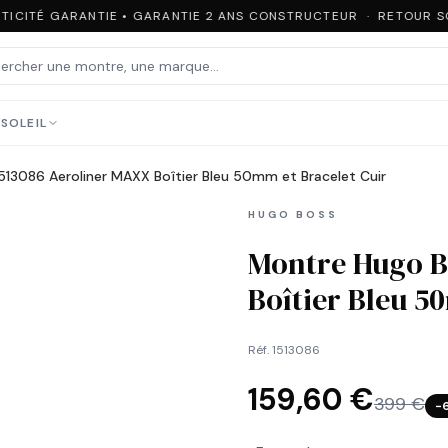
ICITÉ GARANTIE • GARANTIE 2 ANS CONSTRUCTEUR · RETOUR SOU
SOLEIL
513086 Aeroliner MAXX Boîtier Bleu 50mm et Bracelet Cuir
HUGO BOSS
Montre Hugo B
Boîtier Bleu 5
Réf.
1513086
159,60 €
399 €
−