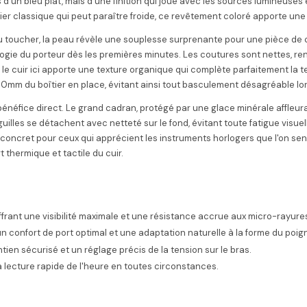
pas d'un bleu plat, mais d'une finition qui joue avec les sources lumineuse
acier classique qui peut paraître froide, ce revêtement coloré apporte une
. Au toucher, la peau révèle une souplesse surprenante pour une pièce de
ologie du porteur dès les premières minutes. Les coutures sont nettes, r
 le cuir ici apporte une texture organique qui complète parfaitement la t
 50mm du boîtier en place, évitant ainsi tout basculement désagréable l
éfice direct. Le grand cadran, protégé par une glace minérale affleura
illes se détachent avec netteté sur le fond, évitant toute fatigue visuelle
concret pour ceux qui apprécient les instruments horlogers que l'on sent
 thermique et tactile du cuir.
rant une visibilité maximale et une résistance accrue aux micro-rayure
n confort de port optimal et une adaptation naturelle à la forme du poig
ien sécurisé et un réglage précis de la tension sur le bras.
a lecture rapide de l'heure en toutes circonstances.