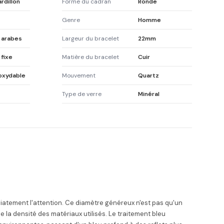
rdillon
Forme du cadran
Ronde
Genre
Homme
s arabes
Largeur du bracelet
22mm
 fixe
Matière du bracelet
Cuir
noxydable
Mouvement
Quartz
Type de verre
Minéral
iatement l'attention. Ce diamètre généreux n'est pas qu'un
e la densité des matériaux utilisés. Le traitement bleu