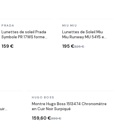
En stock
En stock
PRADA
MIU MIU
Lunettes de soleil Prada
Lunettes de Soleil Miu
Symbole PR 17WS forme
Miu Runway MU 54YS en
rectangulaire
métal
159 €
195 €
325 €
En stock
HUGO BOSS
Montre Hugo Boss 1513474 Chronomètre
uir
en Cuir Noir Surpiqué
159,60 €
399 €