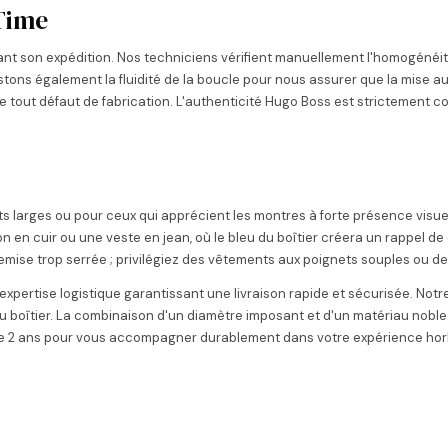
Time
ant son expédition. Nos techniciens vérifient manuellement l'homogénéité
tons également la fluidité de la boucle pour nous assurer que la mise au
e tout défaut de fabrication. L'authenticité Hugo Boss est strictement c
larges ou pour ceux qui apprécient les montres à forte présence visuel
 cuir ou une veste en jean, où le bleu du boîtier créera un rappel de co
emise trop serrée ; privilégiez des vêtements aux poignets souples ou d
xpertise logistique garantissant une livraison rapide et sécurisée. Notre
 du boîtier. La combinaison d'un diamètre imposant et d'un matériau noble
e de 2 ans pour vous accompagner durablement dans votre expérience hor