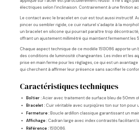
appliqué sur l'acier est particulièrement réussi : il ne s'agit 
électriques selon l'inclinaison. Contrairement à une finition 
Le contact avec le bracelet en cuir est tout aussi instructif
pincer ou sembler rigide, ce cuir naturel s'adapte à la morph
un bracelet en silicone qui pourrait paraître trop décontracté,
offrant un ajustement millimétré qui maintient fermement les
Chaque aspect technique de ce modèle 1513086 apporte un bén
des conditions de luminosité changeantes. Les index et les aigu
prise en main ferme pour les réglages, ce qui est un avantage 
qui cherchent à affirmer leur présence sans sacrifier le confort
Caractéristiques techniques
Boîtier :
Acier avec traitement de surface bleu de 50mm off
Bracelet :
Cuir véritable avec surpiqûres ton sur ton pour u
Fermeture :
Boucle ardillon classique garantissant un maint
Affichage :
Cadran large avec index contrastés facilitant l
Référence :
1513086.