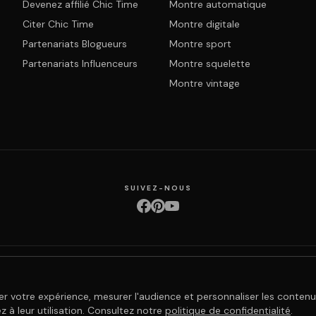
Devenez affilié Chic Time
Montre automatique
Citer Chic Time
Montre digitale
Partenariats Blogueurs
Montre sport
Partenariats Influenceurs
Montre squelette
Montre vintage
SUIVEZ-NOUS
ction des données
Retours & échanges
Droit de rétractation
Livraison
Suivi com
er votre expérience, mesurer l'audience et personnaliser les contenu
 à leur utilisation. Consultez notre
politique de confidentialité
.
© 2026 Chic Time - Tous droits réservés