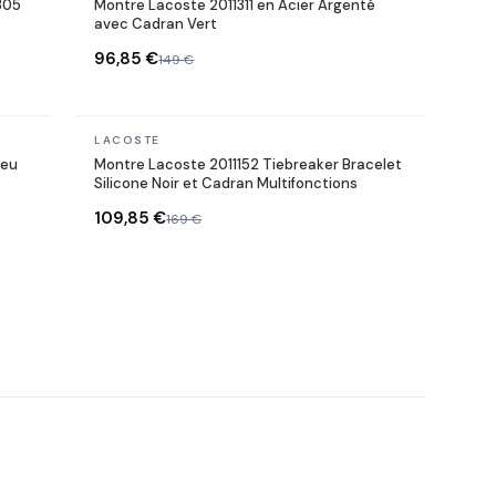
305
Montre Lacoste 2011311 en Acier Argenté
avec Cadran Vert
96,85 €
149 €
En stock
LACOSTE
leu
Montre Lacoste 2011152 Tiebreaker Bracelet
Silicone Noir et Cadran Multifonctions
109,85 €
169 €