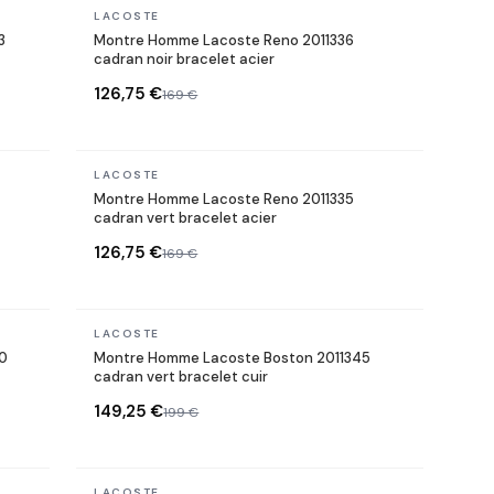
En stock
LACOSTE
3
Montre Homme Lacoste Reno 2011336
cadran noir bracelet acier
126,75 €
169 €
En stock
LACOSTE
Montre Homme Lacoste Reno 2011335
cadran vert bracelet acier
126,75 €
169 €
En stock
LACOSTE
0
Montre Homme Lacoste Boston 2011345
cadran vert bracelet cuir
149,25 €
199 €
En stock
LACOSTE