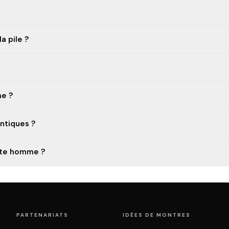
a pile ?
me ?
ntiques ?
oste homme ?
PARTENARIATS
IDÉES DE MONTRES