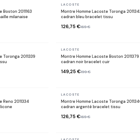
En stock
LACOSTE
 Boston 2011163
Montre Homme Lacoste Toronga 201134
aille milanaise
cadran bleu bracelet tissu
126,75 €
169 €
En stock
LACOSTE
 Toronga 2011339
Montre Homme Lacoste Boston 2011379
issu
cadran noir bracelet cuir
149,25 €
199 €
En stock
LACOSTE
 Reno 2011334
Montre Homme Lacoste Toronga 201134
ilicone
cadran argenté bracelet tissu
126,75 €
169 €
En stock
LACOSTE