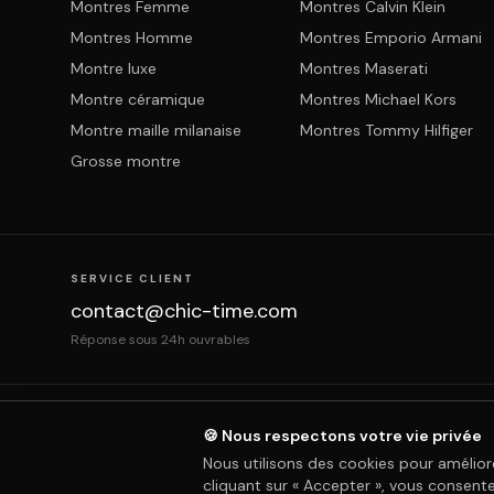
Montres Femme
Montres Calvin Klein
Montres Homme
Montres Emporio Armani
Montre luxe
Montres Maserati
Montre céramique
Montres Michael Kors
Montre maille milanaise
Montres Tommy Hilfiger
Grosse montre
SERVICE CLIENT
contact@chic-time.com
Réponse sous 24h ouvrables
À propos
Contact
Mentions légales
CGV
Prote
🍪 Nous respectons votre vie privée
Nous utilisons des cookies pour amélior
cliquant sur « Accepter », vous consentez