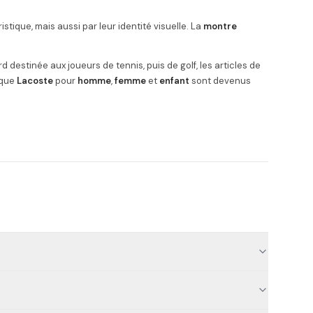
tique, mais aussi par leur identité visuelle. La
montre
 destinée aux joueurs de tennis, puis de golf, les articles de
rque
Lacoste
pour
homme
,
femme
et
enfant
sont devenus