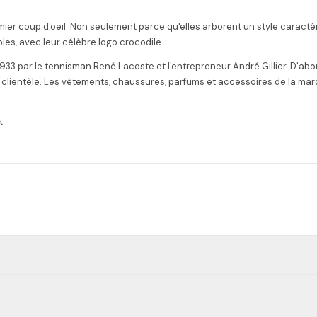
ier coup d'oeil. Non seulement parce qu'elles arborent un style caractéris
bles, avec leur célèbre logo crocodile.
33 par le tennisman René Lacoste et l'entrepreneur André Gillier. D'abord
eur clientèle. Les vêtements, chaussures, parfums et accessoires de la ma
.