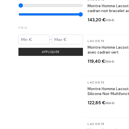
Montre Homme Lacoste
cadran noir bracelet a
143,20 €
179 €
PRIX
-
En stock
LACOSTE
Montre Homme Lacoste
APPLIQUER
avec cadran vert
119,40 €
199 €
En stock
LACOSTE
Montre Homme Lacoste
Silicone Noir Multifonc
122,85 €
189 €
En stock
LACOSTE