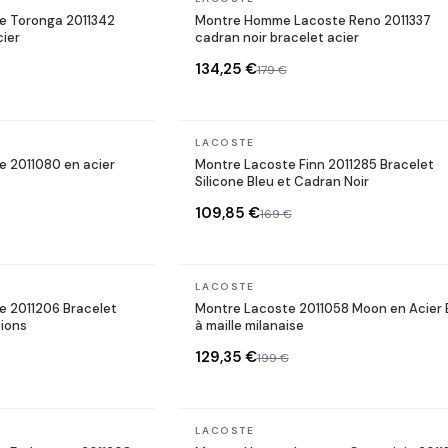
 Toronga 2011342
Montre Homme Lacoste Reno 2011337
cier
cadran noir bracelet acier
134,25 €
179 €
En stock
LACOSTE
 2011080 en acier
Montre Lacoste Finn 2011285 Bracelet
Silicone Bleu et Cadran Noir
109,85 €
169 €
En stock
LACOSTE
 2011206 Bracelet
Montre Lacoste 2011058 Moon en Acier 
tions
à maille milanaise
129,35 €
199 €
En stock
LACOSTE