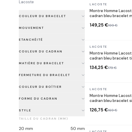
Lacoste
En stock
LACOSTE
Montre Homme Lacoste
cadran bleu bracelet m
COULEUR DU BRACELET
149,25 €
199 €
MOUVEMENT
ETANCHÉITÉ
En stock
LACOSTE
COULEUR DU CADRAN
Montre Homme Lacoste
cadran bleu bracelet t
MATIÈRE DU BRACELET
134,25 €
179 €
FERMETURE DU BRACELET
COULEUR DU BOÎTIER
En stock
LACOSTE
Montre Homme Lacoste
FORME DU CADRAN
cadran bleu bracelet s
126,75 €
169 €
STYLE
TAILLE DU CADRAN (MM)
20
mm
50
mm
En stock
LACOSTE