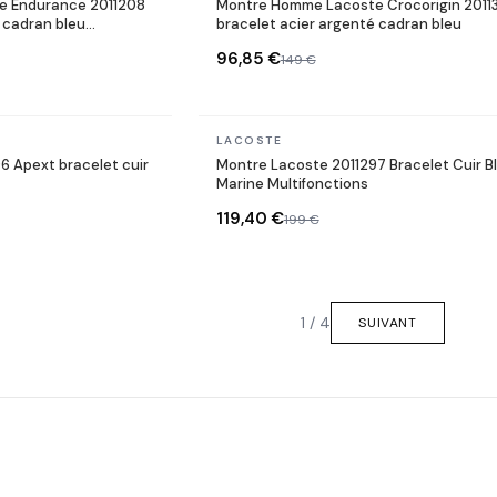
e Endurance 2011208
Montre Homme Lacoste Crocorigin 2011
 cadran bleu
bracelet acier argenté cadran bleu
96,85 €
149 €
En stock
LACOSTE
6 Apext bracelet cuir
Montre Lacoste 2011297 Bracelet Cuir B
Marine Multifonctions
119,40 €
199 €
1 / 4
SUIVANT