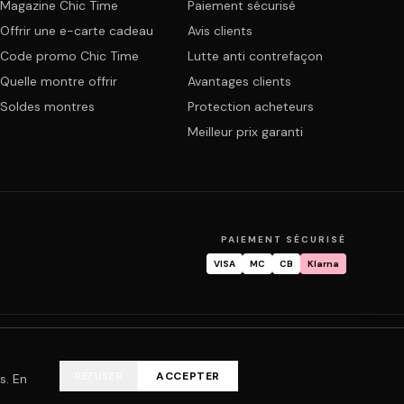
Magazine Chic Time
Paiement sécurisé
Offrir une e-carte cadeau
Avis clients
Code promo Chic Time
Lutte anti contrefaçon
Quelle montre offrir
Avantages clients
Soldes montres
Protection acheteurs
Meilleur prix garanti
PAIEMENT SÉCURISÉ
VISA
MC
CB
Klarna
mande
Garantie & réparation
FAQ
Mon compte
REFUSER
ACCEPTER
s. En