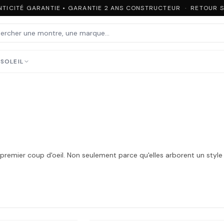
TICITÉ GARANTIE • GARANTIE 2 ANS CONSTRUCTEUR · RETOUR SO
SOLEIL
 premier coup d'oeil. Non seulement parce qu'elles arborent un style