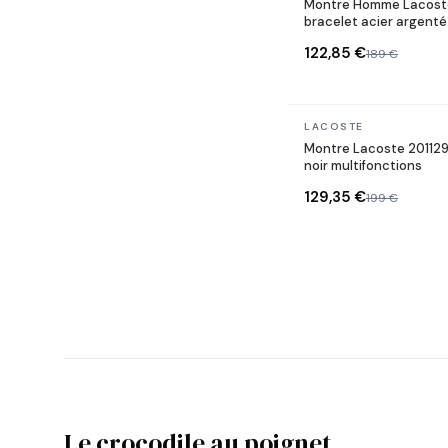
Montre Homme Lacost
bracelet acier argenté
multifonctions
122,85 €
189 €
En stock
LACOSTE
Montre Lacoste 201129
noir multifonctions
129,35 €
199 €
Le crocodile au poignet