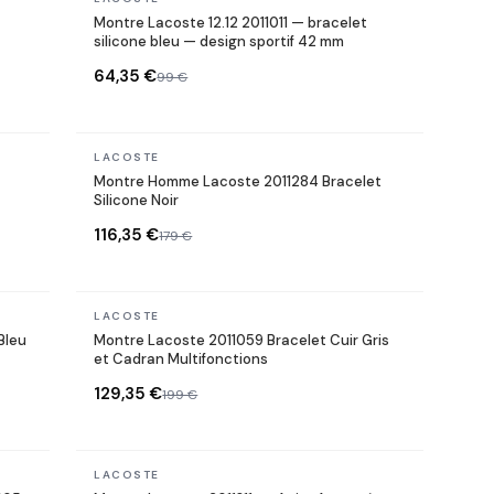
Montre Lacoste 12.12 2011011 — bracelet
silicone bleu — design sportif 42 mm
64,35 €
99 €
En stock
LACOSTE
Montre Homme Lacoste 2011284 Bracelet
Silicone Noir
116,35 €
179 €
En stock
LACOSTE
Bleu
Montre Lacoste 2011059 Bracelet Cuir Gris
et Cadran Multifonctions
129,35 €
199 €
En stock
LACOSTE