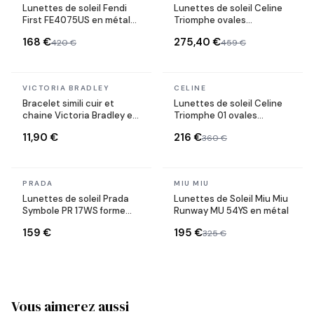
Lunettes de soleil Fendi
Lunettes de soleil Celine
First FE4075US en métal
Triomphe ovales
forme ovale
CL40235U monture métal
168 €
275,40 €
420 €
459 €
En stock
En stock
VICTORIA BRADLEY
CELINE
Bracelet simili cuir et
Lunettes de soleil Celine
chaine Victoria Bradley en
Triomphe 01 ovales
acier plaqué doré
CL40194U en acétate
11,90 €
216 €
360 €
En stock
En stock
PRADA
MIU MIU
Lunettes de soleil Prada
Lunettes de Soleil Miu Miu
Symbole PR 17WS forme
Runway MU 54YS en métal
rectangulaire
159 €
195 €
325 €
Vous aimerez aussi