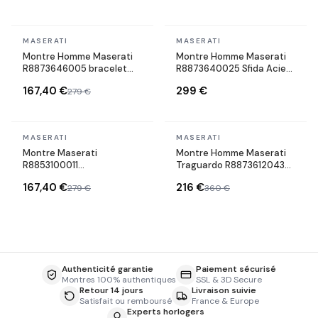
En stock
En stock
MASERATI
MASERATI
Montre Homme Maserati
Montre Homme Maserati
R8873646005 bracelet
R8873640025 Sfida Acier
argent cadran
Argenté et Cadran Bleu
167,40 €
299 €
279 €
multifonctions
En stock
En stock
MASERATI
MASERATI
Montre Maserati
Montre Homme Maserati
R8853100011
Traguardo R8873612043
Competizione en Acier
chronographe cadran bleu
167,40 €
216 €
279 €
360 €
avec Cadran Bleu
bracelet en acier
inoxydable argenté
Authenticité garantie
Paiement sécurisé
Montres 100% authentiques
SSL & 3D Secure
Retour 14 jours
Livraison suivie
Satisfait ou remboursé
France & Europe
Experts horlogers