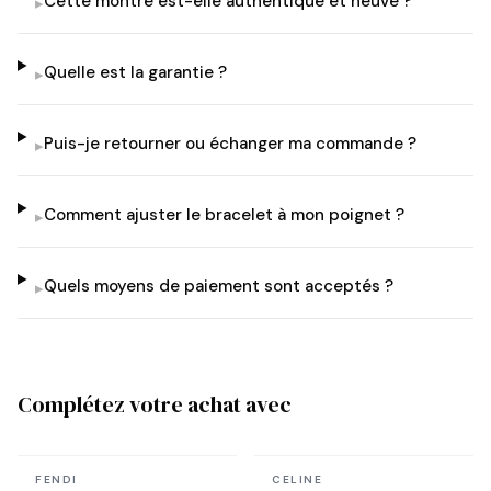
Cette montre est-elle authentique et neuve ?
▸
Quelle est la garantie ?
▸
Puis-je retourner ou échanger ma commande ?
▸
Comment ajuster le bracelet à mon poignet ?
▸
Quels moyens de paiement sont acceptés ?
▸
Complétez votre achat avec
En stock
En stock
FENDI
CELINE