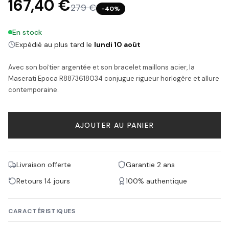
167,40 €
279 €
−
40
%
En stock
Expédié au plus tard le
lundi 10 août
Avec son boîtier argentée et son bracelet maillons acier, la
Maserati Epoca R8873618034 conjugue rigueur horlogère et allure
contemporaine.
AJOUTER AU PANIER
Livraison offerte
Garantie 2 ans
Retours 14 jours
100% authentique
CARACTÉRISTIQUES