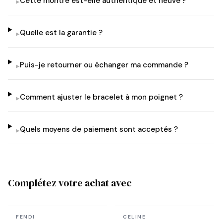
Cette montre est-elle authentique et neuve ?
▸
Quelle est la garantie ?
▸
Puis-je retourner ou échanger ma commande ?
▸
Comment ajuster le bracelet à mon poignet ?
▸
Quels moyens de paiement sont acceptés ?
▸
Complétez votre achat avec
En stock
En stock
FENDI
CELINE