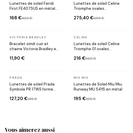
Lunettes de soleil Fendi
Lunettes de soleil Celine
First FE4075US en métal
Triomphe ovales
forme ovale
CL40235U monture métal
168 €
275,40 €
420 €
459 €
En stock
En stock
VICTORIA BRADLEY
CELINE
Bracelet simili cuir et
Lunettes de soleil Celine
chaine Victoria Bradley en
Triomphe 01 ovales
acier plaqué doré
CL40194U en acétate
11,90 €
216 €
360 €
En stock
En stock
PRADA
MIU MIU
Lunettes de soleil Prada
Lunettes de Soleil Miu Miu
Symbole PR 17WS forme
Runway MU 54YS en métal
rectangulaire
127,20 €
195 €
146 €
325 €
Vous aimerez aussi