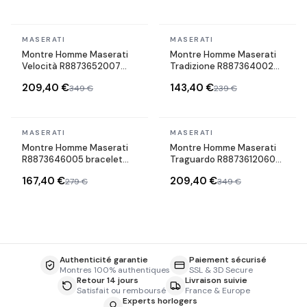
En stock
En stock
MASERATI
MASERATI
Montre Homme Maserati
Montre Homme Maserati
Velocità R8873652007
Tradizione R887364002
argentée bracelet
Chronographe Bracelet
209,40 €
143,40 €
349 €
239 €
maillons acier
acier
En stock
En stock
MASERATI
MASERATI
Montre Homme Maserati
Montre Homme Maserati
R8873646005 bracelet
Traguardo R8873612060
argent cadran
argentée bracelet
167,40 €
209,40 €
279 €
349 €
multifonctions
maillons acier
Authenticité garantie
Paiement sécurisé
Montres 100% authentiques
SSL & 3D Secure
Retour 14 jours
Livraison suivie
Satisfait ou remboursé
France & Europe
Experts horlogers