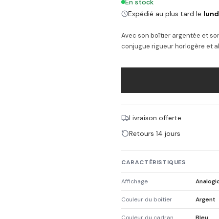
En stock
Expédié au plus tard le
lund
Avec son boîtier argentée et son
conjugue rigueur horlogère et a
Livraison offerte
Retours 14 jours
CARACTÉRISTIQUES
Affichage
Analogi
Couleur du boîtier
Argent
Couleur du cadran
Bleu