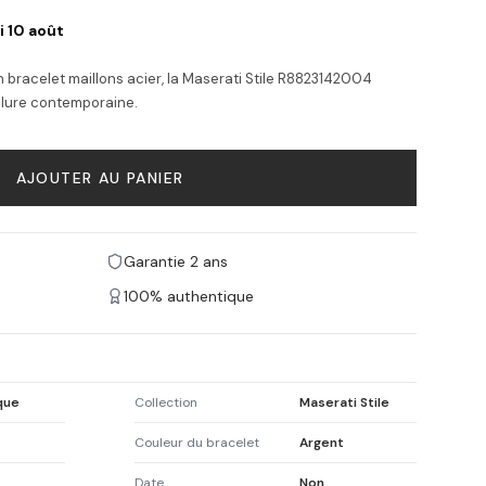
i 10 août
 bracelet maillons acier, la Maserati Stile R8823142004
llure contemporaine.
AJOUTER AU PANIER
Garantie 2 ans
100% authentique
que
Collection
Maserati Stile
Couleur du bracelet
Argent
Date
Non