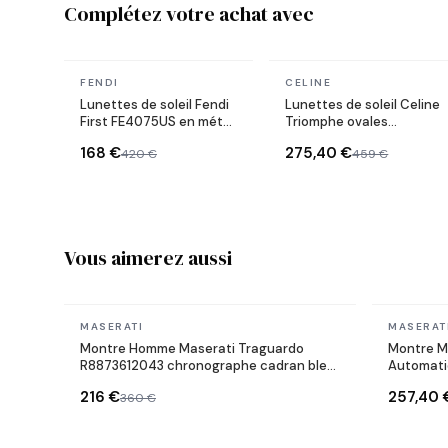
Complétez votre achat avec
En stock
En stock
FENDI
CELINE
Lunettes de soleil Fendi
Lunettes de soleil Celine
First FE4075US en métal
Triomphe ovales
forme ovale
CL40235U monture
168 €
275,40 €
420 €
459 €
métal
Vous aimerez aussi
En stock
En stock
MASERATI
MASERAT
Montre Homme Maserati Traguardo
Montre M
R8873612043 chronographe cadran bleu
Automati
bracelet en acier inoxydable argenté
216 €
257,40 
360 €