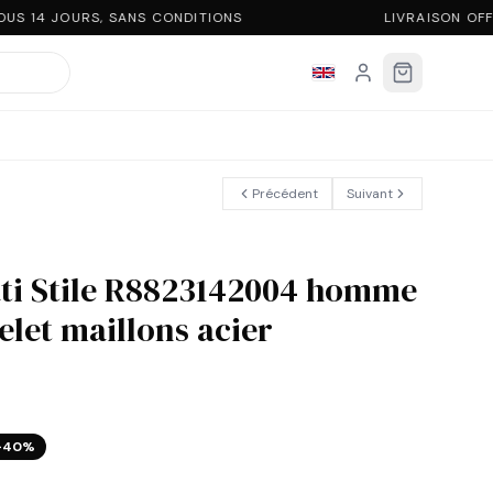
S 14 JOURS, SANS CONDITIONS
LIVRAISON OFF
Précédent
Suivant
ti Stile R8823142004 homme
elet maillons acier
−
40
%