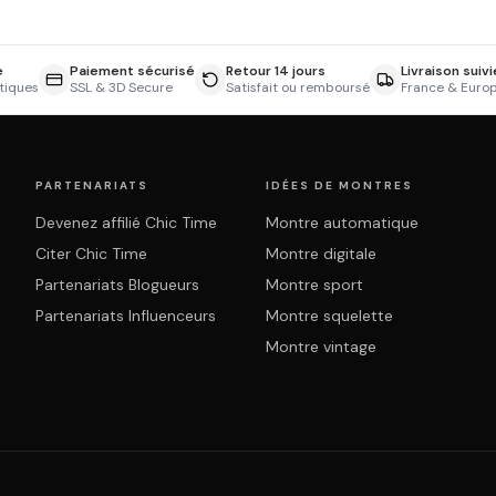
e
Paiement sécurisé
Retour 14 jours
Livraison suivi
tiques
SSL & 3D Secure
Satisfait ou remboursé
France & Euro
PARTENARIATS
IDÉES DE MONTRES
Devenez affilié Chic Time
Montre automatique
Citer Chic Time
Montre digitale
Partenariats Blogueurs
Montre sport
Partenariats Influenceurs
Montre squelette
Montre vintage