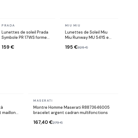
En stock
En stock
PRADA
MIU MIU
Lunettes de soleil Prada
Lunettes de Soleil Miu
Symbole PR 17WS forme
Miu Runway MU 54YS en
rectangulaire
métal
159 €
195 €
325 €
En stock
MASERATI
tà
Montre Homme Maserati R8873646005
 maillons
bracelet argent cadran multifonctions
167,40 €
279 €