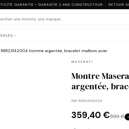
ICITÉ GARANTIE • GARANTIE 2 ANS CONSTRUCTEUR · RETOUR SOU
SOLEIL
e R8823142004 homme argentée, bracelet maillons acier
MASERATI
Montre Masera
argentée, brac
Réf.
R8823142004
359,40 €
599 €