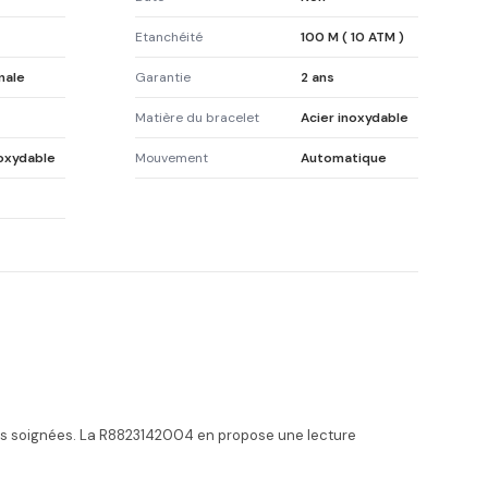
Etanchéité
100 M ( 10 ATM )
nale
Garantie
2 ans
Matière du bracelet
Acier inoxydable
noxydable
Mouvement
Automatique
itions soignées. La R8823142004 en propose une lecture