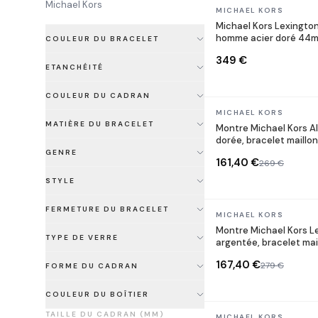
Michael Kors
En stock
MICHAEL KORS
Michael Kors Lexingt
homme acier doré 44mm
COULEUR DU BRACELET
349 €
ETANCHÉITÉ
COULEUR DU CADRAN
En stock
MICHAEL KORS
MATIÈRE DU BRACELET
Montre Michael Kors 
dorée, bracelet maillon
GENRE
161,40 €
269 €
STYLE
FERMETURE DU BRACELET
En stock
MICHAEL KORS
Montre Michael Kors
TYPE DE VERRE
argentée, bracelet mai
167,40 €
279 €
FORME DU CADRAN
COULEUR DU BOÎTIER
TAILLE DU CADRAN (MM)
En stock
MICHAEL KORS