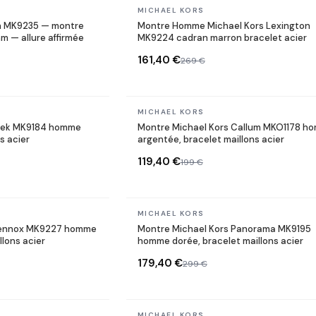
En stock
MICHAEL KORS
on MK9235 — montre
Montre Homme Michael Kors Lexington
 — allure affirmée
MK9224 cadran marron bracelet acier
161,40 €
269 €
En stock
MICHAEL KORS
Alek MK9184 homme
Montre Michael Kors Callum MKO1178 h
s acier
argentée, bracelet maillons acier
119,40 €
199 €
En stock
MICHAEL KORS
 Lennox MK9227 homme
Montre Michael Kors Panorama MK9195
llons acier
homme dorée, bracelet maillons acier
179,40 €
299 €
En stock
MICHAEL KORS