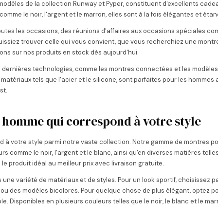
modèles de la collection Runway et Pyper, constituent d'excellents cad
omme le noir, l'argent et le marron, elles sont à la fois élégantes et éta
tes les occasions, des réunions d'affaires aux occasions spéciales com
issiez trouver celle qui vous convient, que vous recherchiez une montr
ions sur nos produits en stock dès aujourd'hui.
t les dernières technologies, comme les montres connectées et les modèl
atériaux tels que l'acier et le silicone, sont parfaites pour les hommes
st.
 homme qui correspond à votre style
 à votre style parmi notre vaste collection. Notre gamme de montres
comme le noir, l'argent et le blanc, ainsi qu'en diverses matières telles 
 produit idéal au meilleur prix avec livraison gratuite.
ne variété de matériaux et de styles. Pour un look sportif, choisissez 
ou des modèles bicolores. Pour quelque chose de plus élégant, optez p
e. Disponibles en plusieurs couleurs telles que le noir, le blanc et le 