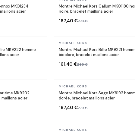
Lennox MKO1234
Montre Michael Kors Callum MKO1180 h
maillons acier
noire, bracelet maillons acier
167,40 €
279 €
En stock
MICHAEL KORS
illie MK9222 homme
Montre Michael Kors Billie MK9221 homm
llons acier
bicolore, bracelet maillons acier
161,40 €
269 €
En stock
MICHAEL KORS
Maritime MK9202
Montre Michael Kors Sage MK9192 hom
maillons acier
dorée, bracelet maillons acier
167,40 €
279 €
En stock
MICHAEL KORS