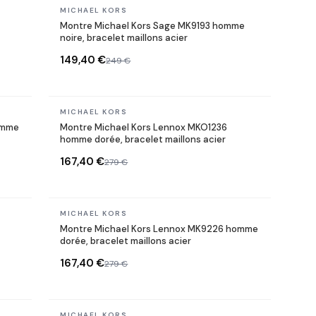
En stock
MICHAEL KORS
Montre Michael Kors Sage MK9193 homme
noire, bracelet maillons acier
149,40 €
249 €
En stock
MICHAEL KORS
omme
Montre Michael Kors Lennox MKO1236
homme dorée, bracelet maillons acier
167,40 €
279 €
En stock
MICHAEL KORS
Montre Michael Kors Lennox MK9226 homme
dorée, bracelet maillons acier
167,40 €
279 €
En stock
MICHAEL KORS