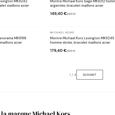
Lexington MK9242
Montre Michael Kors Sage MK9212 hom
let maillons acier
argentée, bracelet maillons acier
149,40 €
249 €
En stock
MICHAEL KORS
Panorama MK9198
Montre Michael Kors Lexington MK9245
maillons acier
homme dorée, bracelet maillons acier
179,40 €
299 €
1 / 4
SUIVANT
 la marque Michael Kors