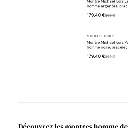
Montre Michael Kors 
homme argentée, brace
179,40 €
299 €
En stock
MICHAEL KORS
Montre Michael Kors 
homme noire, bracelet 
179,40 €
299 €
Découvrez les montres homme de