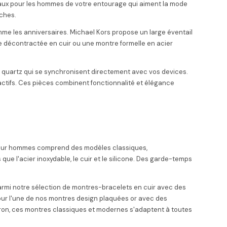
eaux pour les hommes de votre entourage qui aiment la mode
nches.
me les anniversaires. Michael Kors propose un large éventail
e décontractée en cuir ou une montre formelle en acier
es quartz qui se synchronisent directement avec vos devices.
 actifs. Ces pièces combinent fonctionnalité et élégance
 pour hommes comprend des modèles classiques,
que l'acier inoxydable, le cuir et le silicone. Des garde-temps
parmi notre sélection de montres-bracelets en cuir avec des
our l'une de nos montres design plaquées or avec des
marron, ces montres classiques et modernes s'adaptent à toutes