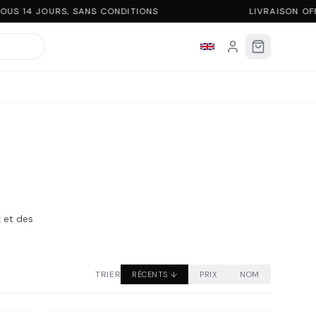
US 14 JOURS, SANS CONDITIONS
LIVRAISON OFF
 et des
TRIER
RÉCENTS
↓
PRIX
NOM