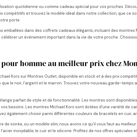
isation quotidienne ou comme cadeau spécial pour vos proches. Découvr
rix compétitifs et trouvez le modèle idéal dans notre collection, que ce so
otre porte.
 emballées dans des coffrets cadeaux élégants, incluant des montres Mich
 célébrer un événement important dans la vie de votre proche. Choisisse
 pour homme au meilleur prix chez Mon
ael Kors sur Montres Outlet, disponible en stock et à des prix compétit
les que le noir, l'argent et le marron. Trouvez votre nouveau garde-temps a
nge parfait de style et de fonctionnalité. Les montres sont disponibles
 à vos besoins. Les montres Michael Kors sont dotées d'une variété de car
z également choisir parmi différentes couleurs de bracelets en cuir, ar
 de soirée, ou un modèle slim, nous avons ce qu'il vous faut au meilleur
'acier inoxydable, le cuir et le silicone. Profitez de nos offres spéciales