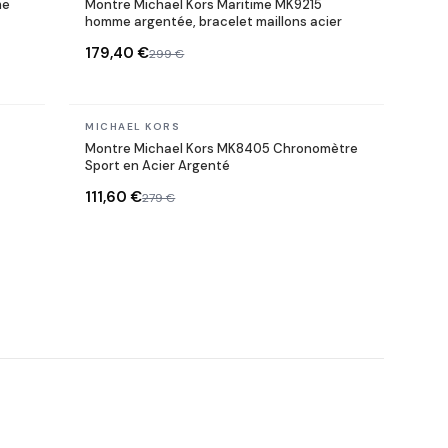
me
Montre Michael Kors Maritime MK9215
homme argentée, bracelet maillons acier
179,40 €
299 €
En stock
MICHAEL KORS
Montre Michael Kors MK8405 Chronomètre
Sport en Acier Argenté
111,60 €
279 €