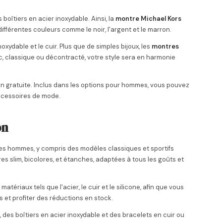
oîtiers en acier inoxydable. Ainsi, la
montre Michael Kors
fférentes couleurs comme le noir, l'argent et le marron.
oxydable et le cuir. Plus que de simples bijoux, les
montres
, classique ou décontracté, votre style sera en harmonie
on gratuite. Inclus dans les options pour hommes, vous pouvez
accessoires de mode.
on
les hommes, y compris des modèles classiques et sportifs
es slim, bicolores, et étanches, adaptées à tous les goûts et
ériaux tels que l'acier, le cuir et le silicone, afin que vous
s et profiter des réductions en stock.
es boîtiers en acier inoxydable et des bracelets en cuir ou