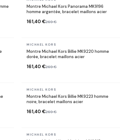
omme
Montre Michael Kors Panorama MK9196
homme argentée, bracelet maillons acier
161,40 €
269 €
En stock
MICHAEL KORS
e
Montre Michael Kors Billie MK9220 homme
dorée, bracelet maillons acier
161,40 €
269 €
En stock
MICHAEL KORS
me
Montre Michael Kors Billie MK9223 homme
noire, bracelet maillons acier
161,40 €
269 €
En stock
MICHAEL KORS