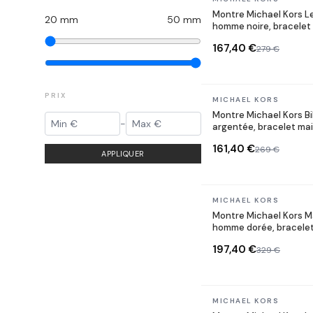
Montre Michael Kors 
20
mm
50
mm
homme noire, bracelet 
167,40 €
279 €
PRIX
En stock
MICHAEL KORS
Montre Michael Kors B
-
argentée, bracelet mai
161,40 €
269 €
APPLIQUER
En stock
MICHAEL KORS
Montre Michael Kors 
homme dorée, bracelet 
197,40 €
329 €
En stock
MICHAEL KORS