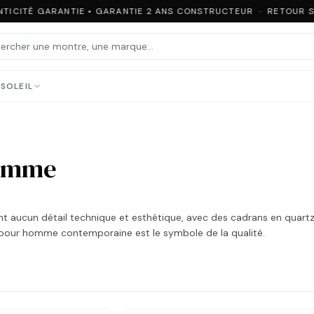
ICITÉ GARANTIE • GARANTIE 2 ANS CONSTRUCTEUR · RETOUR SO
SOLEIL
homme
t aucun détail technique et esthétique, avec des cadrans en quartz
rs pour homme contemporaine est le symbole de la qualité.