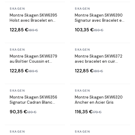
En stock
En stock
SKAGEN
SKAGEN
Montre Skagen SKW6395
Montre Skagen SKW6390
Holst avec Bracelet en
Signatur avec Bracelet en
Cuir Marron
Cuir Brun et Cadran Blanc
122,85 €
103,35 €
189 €
159 €
En stock
En stock
SKAGEN
SKAGEN
Montre Skagen SKW6379
Montre Skagen SKW6372
au Boîtier Coussin et
avec bracelet en cuir
Bracelet en Cuir Noir
souple
122,85 €
122,85 €
189 €
189 €
En stock
En stock
SKAGEN
SKAGEN
Montre Skagen SKW6356
Montre Skagen SKW6320
Signatur Cadran Blanc
Ancher en Acier Gris
Bracelet Nylon Bleu
90,35 €
116,35 €
139 €
179 €
En stock
En stock
SKAGEN
SKAGEN