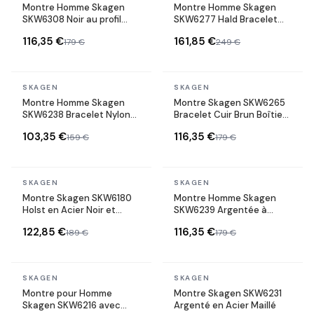
Montre Homme Skagen
Montre Homme Skagen
SKW6308 Noir au profil
SKW6277 Hald Bracelet
ultra-plat
Cuir Marron
116,35 €
161,85 €
179 €
249 €
En stock
En stock
SKAGEN
SKAGEN
Montre Homme Skagen
Montre Skagen SKW6265
SKW6238 Bracelet Nylon
Bracelet Cuir Brun Boîtier
Gris Acier Inoxydable
Acier
103,35 €
116,35 €
159 €
179 €
En stock
En stock
SKAGEN
SKAGEN
Montre Skagen SKW6180
Montre Homme Skagen
Holst en Acier Noir et
SKW6239 Argentée à
maille milanaise
maille milanaise
122,85 €
116,35 €
189 €
179 €
En stock
En stock
SKAGEN
SKAGEN
Montre pour Homme
Montre Skagen SKW6231
Skagen SKW6216 avec
Argenté en Acier Maillé