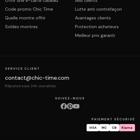
Offrir une e-carte cadeau
Avis clients
Code promo Chic Time
Lutte anti contrefaçon
Quelle montre offrir
Avantages clients
Soldes montres
Protection acheteurs
Meilleur prix garanti
SERVICE CLIENT
contact@chic-time.com
Réponse sous 24h ouvrables
SUIVEZ-NOUS
PAIEMENT SÉCURISÉ
VISA
MC
CB
Klarna