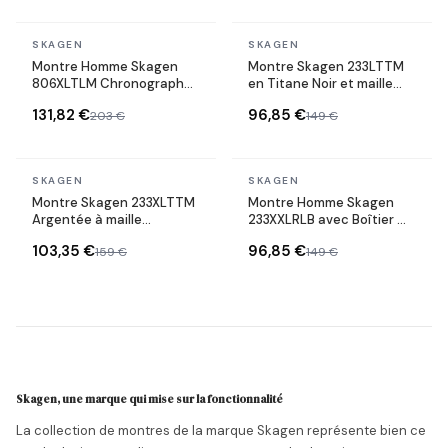
En stock
En stock
SKAGEN
SKAGEN
Montre Homme Skagen
Montre Skagen 233LTTM
806XLTLM Chronographe
en Titane Noir et maille
en Cuir Noir
milanaise
131,82 €
96,85 €
203 €
149 €
En stock
En stock
SKAGEN
SKAGEN
Montre Skagen 233XLTTM
Montre Homme Skagen
Argentée à maille
233XXLRLB avec Boîtier Or
milanaise
Rose et Bracelet en Cuir
103,35 €
96,85 €
159 €
149 €
Skagen, une marque qui mise sur la fonctionnalité
La collection de montres de la marque Skagen représente bien ce