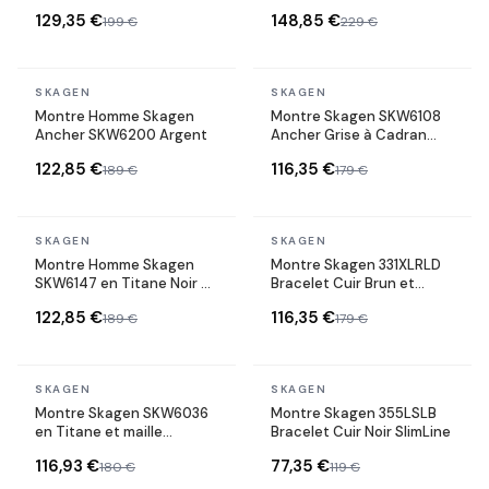
bracelet en cuir marron
129,35 €
148,85 €
199 €
229 €
En stock
En stock
SKAGEN
SKAGEN
Montre Homme Skagen
Montre Skagen SKW6108
Ancher SKW6200 Argent
Ancher Grise à Cadran
Minimaliste
122,85 €
116,35 €
189 €
179 €
En stock
En stock
SKAGEN
SKAGEN
Montre Homme Skagen
Montre Skagen 331XLRLD
SKW6147 en Titane Noir et
Bracelet Cuir Brun et
maille milanaise
Boîtier Or Rose
122,85 €
116,35 €
189 €
179 €
En stock
En stock
SKAGEN
SKAGEN
Montre Skagen SKW6036
Montre Skagen 355LSLB
en Titane et maille
Bracelet Cuir Noir SlimLine
milanaise
116,93 €
77,35 €
180 €
119 €