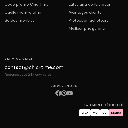
Code promo Chic Time
Lutte anti contrefaçon
Quelle montre offrir
Avantages clients
Soldes montres
Protection acheteurs
Meilleur prix garanti
SERVICE CLIENT
contact@chic-time.com
Réponse sous 24h ouvrables
SUIVEZ-NOUS
PAIEMENT SÉCURISÉ
VISA
MC
CB
Klarna