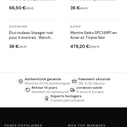
avec tiroir bijoux double
avec bordure métallique
66,50 €
36 €
95 €
45 €
étage
et couvercle vitré
En stock
En stock
GASMANN
SEIKO
Étui rouleau Voyager noir
Montre Seiko SPC149P1 en
pour 3 montres : Watch
Acier et Titane Noir
Roll voyage
36 €
479,20 €
45 €
599 €
Authenticité garantie
Paiement sécurisé
Montres 100% authentiques
SSL & 3D Secure
Retour 14 jours
Livraison suivie
Satisfait ou remboursé
France & Europe
Experts horlogers
Conseil personnalisé
PAGES POPULAIRES
NOS TOP MARQUES