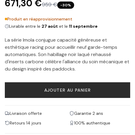
671,30 €
959 €
−
30
%
Produit en réapprovisionnement
Livrable entre le
27 août
et le
11 septembre
La série Imola conjugue capacité généreuse et
esthétique racing pour accueillir neuf garde-temps
automatiques. Son habillage noir laqué rehaussé
d'inserts carbone célèbre l'alliance du soin mécanique et
du design inspiré des paddocks.
AJOUTER AU PANIER
Livraison offerte
Garantie 2 ans
Retours 14 jours
100% authentique