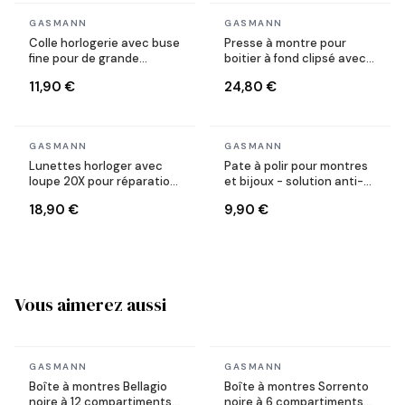
En stock
En stock
GASMANN
GASMANN
Colle horlogerie avec buse
Presse à montre pour
fine pour de grande
boitier à fond clipsé avec
précision
matrices
11,90 €
24,80 €
En stock
En stock
GASMANN
GASMANN
Lunettes horloger avec
Pate à polir pour montres
loupe 20X pour réparation
et bijoux - solution anti-
des montres
rayures
18,90 €
9,90 €
Vous aimerez aussi
En stock
En stock
GASMANN
GASMANN
Boîte à montres Bellagio
Boîte à montres Sorrento
noire à 12 compartiments
noire à 6 compartiments