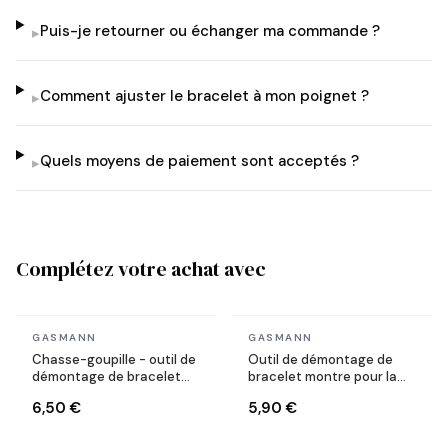
Puis-je retourner ou échanger ma commande ?
▸
Comment ajuster le bracelet à mon poignet ?
▸
Quels moyens de paiement sont acceptés ?
▸
Complétez votre achat avec
En stock
En stock
GASMANN
GASMANN
Chasse-goupille - outil de
Outil de démontage de
démontage de bracelet
bracelet montre pour la
montre pour la réduction
réduction de maillon
6,50 €
5,90 €
de maillon