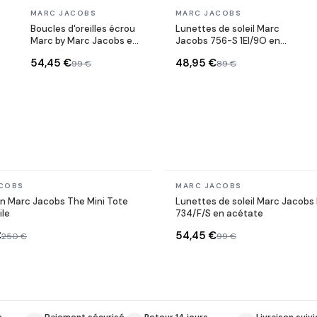
En stock
En stock
MARC JACOBS
MARC JACOBS
Boucles d'oreilles écrou
Lunettes de soleil Marc
Marc by Marc Jacobs en
Jacobs 756-S 1EI/9O en
acier argenté
Acétate
54,45 €
48,95 €
99 €
89 €
En stock
COBS
MARC JACOBS
in Marc Jacobs The Mini Tote
Lunettes de soleil Marc Jacob
ile
734/F/S en acétate
€
54,45 €
250 €
99 €