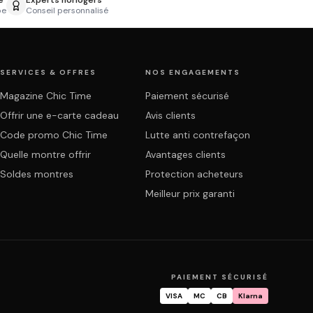
e
Experts horlogers
pe
Conseil personnalisé
SERVICES & OFFRES
NOS ENGAGEMENTS
Magazine Chic Time
Paiement sécurisé
Offrir une e-carte cadeau
Avis clients
Code promo Chic Time
Lutte anti contrefaçon
Quelle montre offrir
Avantages clients
Soldes montres
Protection acheteurs
Meilleur prix garanti
PAIEMENT SÉCURISÉ
VISA
MC
CB
Klarna