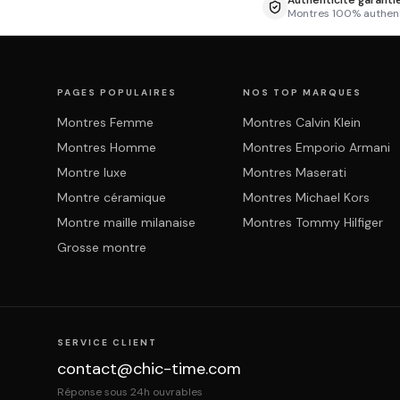
Authenticité garanti
Montres 100% authen
PAGES POPULAIRES
NOS TOP MARQUES
Montres Femme
Montres Calvin Klein
Montres Homme
Montres Emporio Armani
Montre luxe
Montres Maserati
Montre céramique
Montres Michael Kors
Montre maille milanaise
Montres Tommy Hilfiger
Grosse montre
SERVICE CLIENT
contact@chic-time.com
Réponse sous 24h ouvrables