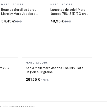
En stock
En stock
MARC JACOBS
MARC JACOBS
Boucles d'oreilles écrou
Lunettes de soleil Marc
Marc by Marc Jacobs en
Jacobs 756-S 1EI/9O en
acier doré
Acétate
54,45 €
48,95 €
99 €
89 €
En stock
MARC JACOBS
s MARC
Sac à main Marc Jacobs The Mini Tote
Bag en cuir grainé
261,25 €
475 €