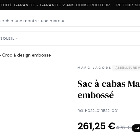
ICITÉ GARANTIE • GARANTIE 2 ANS CONSTRUCTEUR · RETOUR SOU
SOLEIL
e Croc à design embossé
MARC JACOBS
MEILLEURE 
Sac à cabas Ma
embossé
Réf.
H022L01RE22-001
261,25 €
475 €
−
4