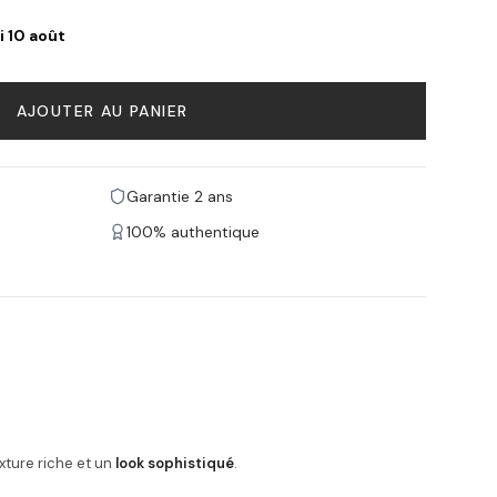
i 10 août
AJOUTER AU PANIER
Garantie 2 ans
100% authentique
exture riche et un
look sophistiqué
.