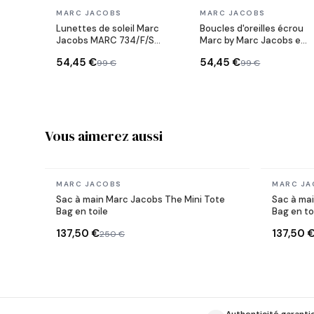
En stock
En stock
MARC JACOBS
MARC JACOBS
Lunettes de soleil Marc
Boucles d'oreilles écrou
Jacobs MARC 734/F/S
Marc by Marc Jacobs en
en acétate
acier or rose
54,45 €
54,45 €
99 €
99 €
Vous aimerez aussi
En stock
En stock
MARC JACOBS
MARC JA
Sac à main Marc Jacobs The Mini Tote
Sac à ma
Bag en toile
Bag en to
137,50 €
137,50 
250 €