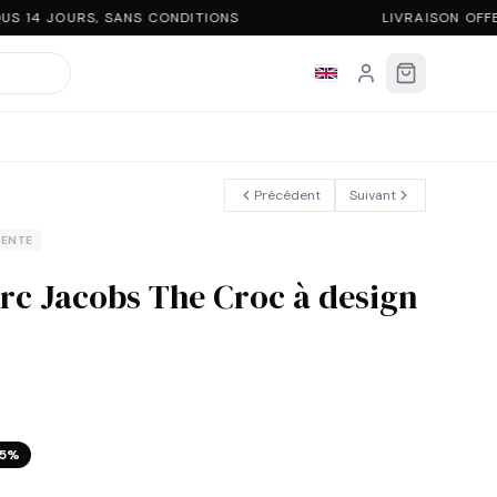
S 14 JOURS, SANS CONDITIONS
LIVRAISON OFFE
Précédent
Suivant
VENTE
rc Jacobs The Croc à design
5
%