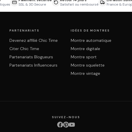
e
Paiement sécurisé
Retour 14 jours
Livraison suivi
tiques
SSL & 3D Secure
Satisfait ou remboursé
France & Euro
PARTENARIATS
IDÉES DE MONTRES
Devenez affilié Chic Time
Montre automatique
Citer Chic Time
Montre digitale
Partenariats Blogueurs
Montre sport
Partenariats Influenceurs
Montre squelette
Montre vintage
SUIVEZ-NOUS