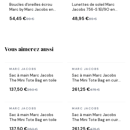
Boucles d'oreilles écrou
Lunettes de soleil Marc
Marc by Marc Jacobs en
Jacobs 756-S 1EI/9O en
acier doré
Acétate
54,45 €
48,95 €
99 €
89 €
Vous aimerez aussi
En stock
En stock
MARC JACOBS
MARC JACOBS
Sac à main Marc Jacobs
Sac à main Marc Jacobs
The Mini Tote Bag en toile
The Mini Tote Bag en cuir
grainé
137,50 €
261,25 €
250 €
475 €
En stock
En stock
MARC JACOBS
MARC JACOBS
Sac à main Marc Jacobs
Sac à main Marc Jacobs
The Mini Tote Bag en toile
The Mini Tote Bag en cuir
grainé
137,50 €
261,25 €
250 €
475 €