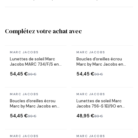
Complétez votre achat avec
En stock
En stock
MARC JACOBS
MARC JACOBS
Lunettes de soleil Marc
Boucles d'oreilles écrou
Jacobs MARC 734/F/S en
Marc by Marc Jacobs en
acétate
acier or rose
54,45 €
54,45 €
99 €
99 €
En stock
En stock
MARC JACOBS
MARC JACOBS
Boucles d'oreilles écrou
Lunettes de soleil Marc
Marc by Marc Jacobs en
Jacobs 756-S 1EI/9O en
acier argenté
Acétate
54,45 €
48,95 €
99 €
89 €
En stock
En stock
MARC JACOBS
MARC JACOBS