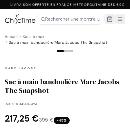
LIVRAISON OFFERTE EN FRANCE MÉTROPOLITAINE DÈS 69€ ·
Accueil
Sacs à main
Sac à main bandoulière Marc Jacobs The Snapshot
MARC JACOBS
Sac à main bandoulière Marc Jacobs
The Snapshot
Réf.
M0014146-424
217,25 €
395 €
−
45
%