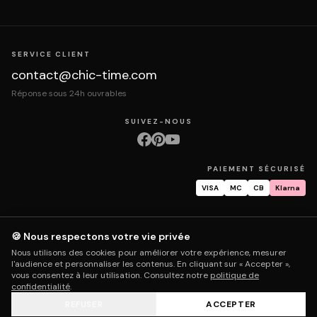
SERVICE CLIENT
contact@chic-time.com
Réponse sous 24h ouvrables
SUIVEZ-NOUS
PAIEMENT SÉCURISÉ
VISA
MC
CB
Klarna
🍪 Nous respectons votre vie privée
À propos
Contact
Mentions légales
CGV
Protection des données
Nous utilisons des cookies pour améliorer votre expérience, mesurer
Retours & échanges
Droit de rétractation
Livraison
Suivi commande
l'audience et personnaliser les contenus. En cliquant sur « Accepter »,
Garantie & réparation
FAQ
Mon compte
vous consentez à leur utilisation. Consultez notre
politique de
confidentialité
.
REFUSER
ACCEPTER
© 2026 Chic Time - Tous droits réservés