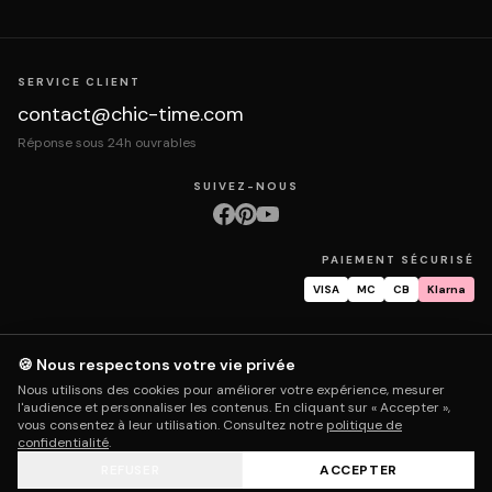
SERVICE CLIENT
contact@chic-time.com
Réponse sous 24h ouvrables
SUIVEZ-NOUS
PAIEMENT SÉCURISÉ
VISA
MC
CB
Klarna
🍪 Nous respectons votre vie privée
À propos
Contact
Mentions légales
CGV
Protection des données
Nous utilisons des cookies pour améliorer votre expérience, mesurer
Retours & échanges
Droit de rétractation
Livraison
Suivi commande
l'audience et personnaliser les contenus. En cliquant sur « Accepter »,
Garantie & réparation
FAQ
Mon compte
vous consentez à leur utilisation. Consultez notre
politique de
confidentialité
.
REFUSER
ACCEPTER
© 2026 Chic Time - Tous droits réservés