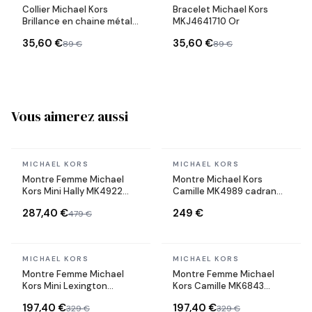
Collier Michael Kors
Bracelet Michael Kors
Brillance en chaine métal
MKJ4641710 Or
plaqué doré jaune
35,60 €
35,60 €
89 €
89 €
Vous aimerez aussi
En stock
En stock
MICHAEL KORS
MICHAEL KORS
Montre Femme Michael
Montre Michael Kors
Kors Mini Hally MK4922
Camille MK4989 cadran
argentée bracelet
vert bracelet acier
287,40 €
249 €
479 €
maillons acier
bicolore
En stock
En stock
MICHAEL KORS
MICHAEL KORS
Montre Femme Michael
Montre Femme Michael
Kors Mini Lexington
Kors Camille MK6843
MK4863 or rose bracelet
bicolore bracelet maillons
197,40 €
197,40 €
329 €
329 €
maillons acier
acier