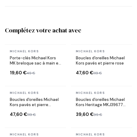
Complétez votre achat avec
En stock
En stock
MICHAEL KORS
MICHAEL KORS
Porte-clés Michael Kors
Boucles d'oreilles Michael
MK breloque sac à main en
Kors pavés et pierre rose
acier plaqué or jaune
19,60 €
47,60 €
49 €
119 €
En stock
En stock
MICHAEL KORS
MICHAEL KORS
Boucles d'oreilles Michael
Boucles d'oreilles Michael
Kors pavés et pierre
Kors Heritage MKJ3967791
turquoise
forme coeur en acier or
47,60 €
39,60 €
119 €
99 €
rose
En stock
En stock
MICHAEL KORS
MICHAEL KORS