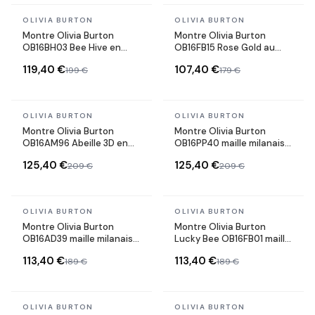
En stock
En stock
OLIVIA BURTON
OLIVIA BURTON
Montre Olivia Burton
Montre Olivia Burton
OB16BH03 Bee Hive en
OB16FB15 Rose Gold au
acier et nacre
Cadran Deep Sea Pailleté
119,40 €
107,40 €
199 €
179 €
En stock
En stock
OLIVIA BURTON
OLIVIA BURTON
Montre Olivia Burton
Montre Olivia Burton
OB16AM96 Abeille 3D en
OB16PP40 maille milanaise
Acier Argenté et maille
Or Rose
125,40 €
125,40 €
209 €
209 €
milanaise
En stock
En stock
OLIVIA BURTON
OLIVIA BURTON
Montre Olivia Burton
Montre Olivia Burton
OB16AD39 maille milanaise
Lucky Bee OB16FB01 maille
Noire et Or Rose
milanaise or rose
113,40 €
113,40 €
189 €
189 €
En stock
En stock
OLIVIA BURTON
OLIVIA BURTON