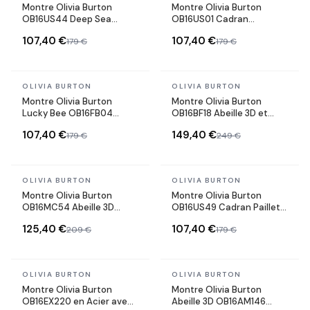
Montre Olivia Burton
Montre Olivia Burton
OB16US44 Deep Sea
OB16US01 Cadran
Cadran Pailleté Acier Or
Scintillant et maille
107,40 €
107,40 €
179 €
179 €
Rose
milanaise
En stock
En stock
OLIVIA BURTON
OLIVIA BURTON
Montre Olivia Burton
Montre Olivia Burton
Lucky Bee OB16FB04
OB16BF18 Abeille 3D et
cadran pailleté gris
maille milanaise Dorée
107,40 €
149,40 €
179 €
249 €
En stock
En stock
OLIVIA BURTON
OLIVIA BURTON
Montre Olivia Burton
Montre Olivia Burton
OB16MC54 Abeille 3D
OB16US49 Cadran Pailleté
Cadran Gris et maille
et Bracelet Cuir Gris
125,40 €
107,40 €
209 €
179 €
milanaise Argentée
En stock
En stock
OLIVIA BURTON
OLIVIA BURTON
Montre Olivia Burton
Montre Olivia Burton
OB16EX220 en Acier avec
Abeille 3D OB16AM146