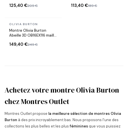
Abeille 3D et Cadran Vert
maille milanaise
125,40 €
113,40 €
209 €
189 €
En stock
OLIVIA BURTON
Montre Olivia Burton
Abeille 3D OB16EX116 maille
milanaise or rose
149,40 €
249 €
Achetez votre montre Olivia Burton
chez Montres Outlet
Montres Outlet propose
la meilleure sélection de montres Olivia
Burton
à des prix incroyablement bas. Nous proposons l'une des
collections les plus belles et les plus
féminines
que vous puissiez