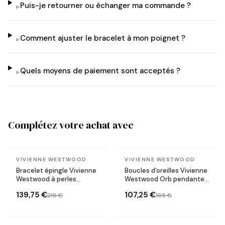
Puis-je retourner ou échanger ma commande ?
▸
Comment ajuster le bracelet à mon poignet ?
▸
Quels moyens de paiement sont acceptés ?
▸
Complétez votre achat avec
En stock
En stock
VIVIENNE WESTWOOD
VIVIENNE WESTWOOD
Bracelet épingle Vivienne
Boucles d'oreilles Vivienne
Westwood à perles
Westwood Orb pendantes
pendentif Lucrece
plaqués or jaune
139,75 €
107,25 €
215 €
165 €