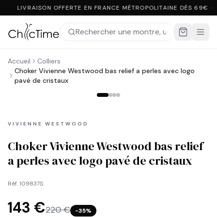
LIVRAISON OFFERTE EN FRANCE MÉTROPOLITAINE DÈS 69€ ·
Accueil
Colliers
Choker Vivienne Westwood bas relief a perles avec logo
pavé de cristaux
VIVIENNE WESTWOOD
Choker Vivienne Westwood bas relief
a perles avec logo pavé de cristaux
Réf.
109837S
143 €
220 €
−
35
%