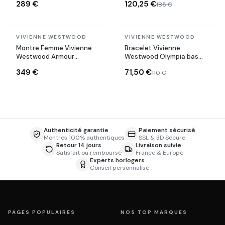
289 €
120,25 €
185 €
bracelet acier
En stock
En stock
VIVIENNE WESTWOOD
VIVIENNE WESTWOOD
Montre Femme Vivienne
Bracelet Vivienne
Westwood Armour
Westwood Olympia bas
VV314LBLSL cadran bleu
relief en chaine souple
349 €
71,50 €
110 €
bracelet acier
Authenticité garantie
Paiement sécurisé
Montres 100% authentiques
SSL & 3D Secure
Retour 14 jours
Livraison suivie
Satisfait ou remboursé
France & Europe
Experts horlogers
Conseil personnalisé
PAGES POPULAIRES
NOS TOP MARQUES