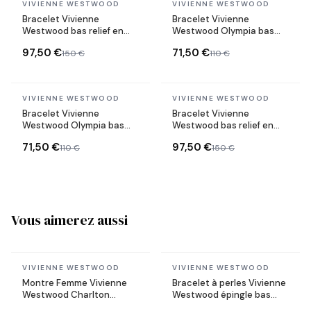
En stock
En stock
VIVIENNE WESTWOOD
VIVIENNE WESTWOOD
Bracelet Vivienne
Bracelet Vivienne
Westwood bas relief en
Westwood Olympia bas
perles blanches
relief en chaine souple
97,50 €
71,50 €
150 €
110 €
En stock
En stock
VIVIENNE WESTWOOD
VIVIENNE WESTWOOD
Bracelet Vivienne
Bracelet Vivienne
Westwood Olympia bas
Westwood bas relief en
relief en chaine souple
perles blanches
71,50 €
97,50 €
110 €
150 €
Vous aimerez aussi
En stock
En stock
VIVIENNE WESTWOOD
VIVIENNE WESTWOOD
Montre Femme Vivienne
Bracelet à perles Vivienne
Westwood Charlton
Westwood épingle bas
VV316RBSG cadran rouge
relief