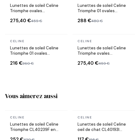
Lunettes de soleil Celine
Lunettes de soleil Celine
Triomphe ovales
Triomphe 01 ovales
CL40235U monture métal
CL40254U monture
275,40 €
288 €
459 €
480 €
géométrique
En stock
En stock
CELINE
CELINE
Lunettes de soleil Celine
Lunettes de soleil Celine
Triomphe 01 ovales
Triomphe ovales
CL40194U en acétate
CL40235U monture métal
216 €
275,40 €
360 €
459 €
Vous aimerez aussi
En stock
En stock
CELINE
CELINE
Lunettes de soleil Celine
Lunettes de soleil Celine
Triomphe CL40239F en
oeil de chat CL40193I
acétate
monture en acétate
252 €
117 €
420 €
195 €