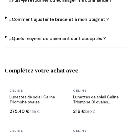
Puis-je retourner ou échanger ma commande ?
▸
Comment ajuster le bracelet à mon poignet ?
▸
Quels moyens de paiement sont acceptés ?
▸
Complétez votre achat avec
En stock
En stock
CELINE
CELINE
Lunettes de soleil Celine
Lunettes de soleil Celine
Triomphe ovales
Triomphe 01 ovales
CL40235U monture métal
CL40194U en acétate
275,40 €
216 €
459 €
360 €
En stock
En stock
CELINE
CELINE