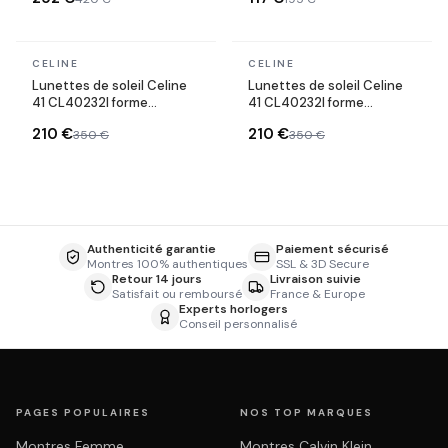
En stock
En stock
CELINE
CELINE
Lunettes de soleil Celine
Lunettes de soleil Celine
41 CL40232I forme
41 CL40232I forme
rectangle
rectangle
210 €
210 €
350 €
350 €
Authenticité garantie
Paiement sécurisé
Montres 100% authentiques
SSL & 3D Secure
Retour 14 jours
Livraison suivie
Satisfait ou remboursé
France & Europe
Experts horlogers
Conseil personnalisé
PAGES POPULAIRES
NOS TOP MARQUES
Montres Femme
Montres Calvin Klein