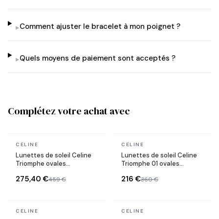
Comment ajuster le bracelet à mon poignet ?
▸
Quels moyens de paiement sont acceptés ?
▸
Complétez votre achat avec
En stock
En stock
CELINE
CELINE
Lunettes de soleil Celine
Lunettes de soleil Celine
Triomphe ovales
Triomphe 01 ovales
CL40235U monture métal
CL40194U en acétate
275,40 €
216 €
459 €
360 €
En stock
En stock
CELINE
CELINE