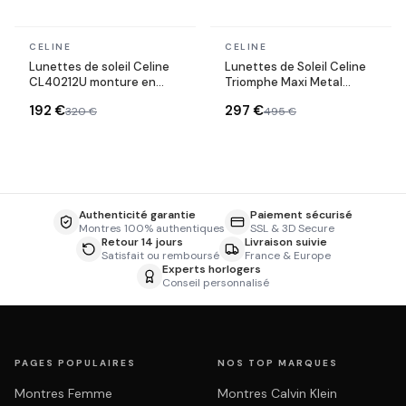
En stock
En stock
CELINE
CELINE
Lunettes de soleil Celine
Lunettes de Soleil Celine
CL40212U monture en
Triomphe Maxi Metal
acétate
CL40283U masque
192 €
297 €
320 €
495 €
Authenticité garantie
Paiement sécurisé
Montres 100% authentiques
SSL & 3D Secure
Retour 14 jours
Livraison suivie
Satisfait ou remboursé
France & Europe
Experts horlogers
Conseil personnalisé
PAGES POPULAIRES
NOS TOP MARQUES
Montres Femme
Montres Calvin Klein