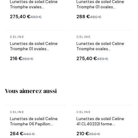
Lunettes de soleil Celine
Lunettes de soleil Celine
Triomphe ovales
Triomphe 01 ovales
CL40235U monture métal
CL40254U monture
275,40 €
288 €
459 €
480 €
géométrique
En stock
En stock
CELINE
CELINE
Lunettes de soleil Celine
Lunettes de soleil Celine
Triomphe 01 ovales
Triomphe ovales
CL40194U en acétate
CL40235U monture métal
216 €
275,40 €
360 €
459 €
Vous aimerez aussi
En stock
En stock
CELINE
CELINE
Lunettes de soleil Celine
Lunettes de soleil Celine
Triomphe 06 Papillon
41 CL40232I forme
CL40226U en acétate
rectangle
264 €
210 €
440 €
350 €