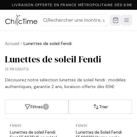
LIVRAISON OFFERTE EN FRANCE MÉTROPOLITAINE DÈS 69€ ·
Accueil
Lunettes de soleil Fendi
Lunettes de soleil Fendi
12 PRODUITS
Découvrez notre sélection
lunettes de soleil fendi
: modèles
authentiques, garantie 2 ans, livraison offerte dès 69€.
Filtres
Trier
1
En stock
En stock
FENDI
FENDI
Lunettes de soleil Fendi
Lunettes de Soleil Fendi