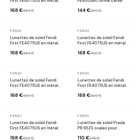
First FE4075US en métal
FE40036U forme carée
forme ovale
168 €
144 €
420 €
360 €
En stock
En stock
FENDI
FENDI
Lunettes de soleil Fendi
Lunettes de soleil Fendi
First FE4075US en métal
First FE4075US en métal
forme ovale
forme ovale
168 €
168 €
420 €
420 €
En stock
En stock
FENDI
FENDI
MEILLEURE VENTE
Lunettes de soleil Fendi
Lunettes de soleil Fendi
First FE4075US en métal
First FE4075US en métal
forme ovale
forme ovale
168 €
168 €
420 €
420 €
En stock
En stock
FENDI
FENDI
Lunettes de soleil Fendi
Lunettes de soleil Prada
First FE4075US en métal
PR 65ZS ovales pour
forme ovale
femme
168 €
110 €
420 €
275 €