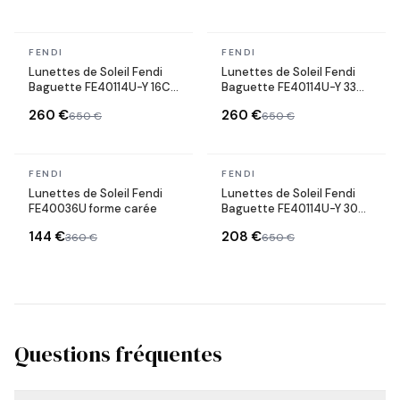
En stock
En stock
FENDI
FENDI
Lunettes de Soleil Fendi
Lunettes de Soleil Fendi
Baguette FE40114U-Y 16C
Baguette FE40114U-Y 33U
Palladium Cat-eye avec
doré rose Cat-eye avec
260 €
260 €
650 €
650 €
chaine
chaine
En stock
En stock
FENDI
FENDI
Lunettes de Soleil Fendi
Lunettes de Soleil Fendi
FE40036U forme carée
Baguette FE40114U-Y 30G
doré gold Cat-eye avec
144 €
208 €
360 €
650 €
chaine
Questions fréquentes