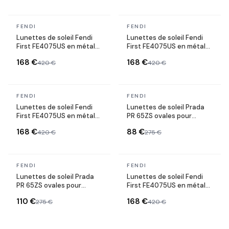
En stock
En stock
FENDI
FENDI
Lunettes de soleil Fendi
Lunettes de soleil Fendi
First FE4075US en métal
First FE4075US en métal
forme ovale
forme ovale
168 €
168 €
420 €
420 €
En stock
En stock
FENDI
FENDI
Lunettes de soleil Fendi
Lunettes de soleil Prada
First FE4075US en métal
PR 65ZS ovales pour
forme ovale
femme
168 €
88 €
420 €
275 €
En stock
En stock
FENDI
FENDI
Lunettes de soleil Prada
Lunettes de soleil Fendi
PR 65ZS ovales pour
First FE4075US en métal
femme
forme ovale
110 €
168 €
275 €
420 €