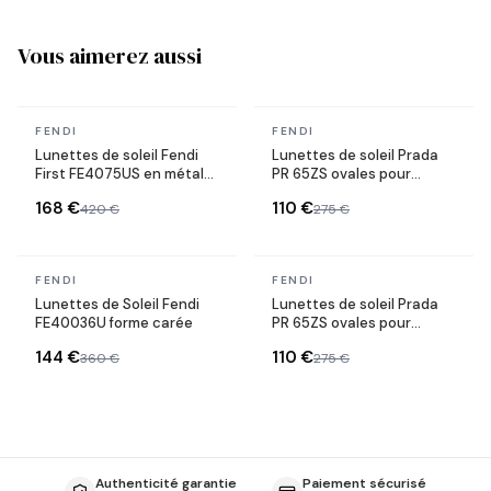
Vous aimerez aussi
En stock
En stock
FENDI
FENDI
Lunettes de soleil Fendi
Lunettes de soleil Prada
First FE4075US en métal
PR 65ZS ovales pour
forme ovale
femme
168 €
110 €
420 €
275 €
En stock
En stock
FENDI
FENDI
Lunettes de Soleil Fendi
Lunettes de soleil Prada
FE40036U forme carée
PR 65ZS ovales pour
femme
144 €
110 €
360 €
275 €
Authenticité garantie
Paiement sécurisé