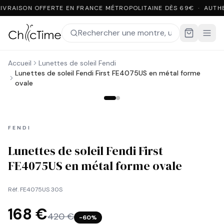
LIVRAISON OFFERTE EN FRANCE MÉTROPOLITAINE DÈS 69€ · AUTH
Accueil
Lunettes de soleil Fendi
Lunettes de soleil Fendi First FE4075US en métal forme
ovale
FENDI
Lunettes de soleil Fendi First
FE4075US en métal forme ovale
Réf.
FE4075US 30S
168 €
420 €
−
60
%