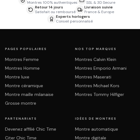
Montres 100% authentiques
SSL & 3D Secure
Retour 14 jours
Livraison suivie
Satisfait ou remboursé
France & Europe
Experts horlogers
Conseil personnalisé
PAGES POPULAIRES
NOS TOP MARQUES
Montres Femme
Montres Calvin Klein
Montres Homme
Montres Emporio Armani
Montre luxe
Montres Maserati
Montre céramique
Montres Michael Kors
Montre maille milanaise
Montres Tommy Hilfiger
Grosse montre
PARTENARIATS
IDÉES DE MONTRES
Devenez affilié Chic Time
Montre automatique
Citer Chic Time
Montre digitale