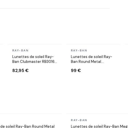
En stock
En stock
RAY-BAN
RAY-BAN
Lunettes de soleil Ray-
Lunettes de soleil Ray-
Ban Clubmaster RB3016
Ban Round Metal
W0366 Ecaille
RB3447 001/71 Rondes
82,95 €
99 €
dorés or
En stock
RAY-BAN
de soleil Ray-Ban Round Metal
Lunettes de soleil Ray-Ban Me