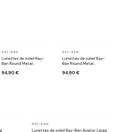
En stock
En stock
RAY-BAN
RAY-BAN
Lunettes de soleil Ray-
Lunettes de soleil Ray-
Ban Round Metal
Ban Round Metal
RB3447 9002/A6
RB3447 9001/A5 Rondes
94,90 €
94,90 €
Rondes bronze cuivre
doré gold marron
En stock
RAY-BAN
ga
Lunettes de soleil Ray-Ban Aviator Large