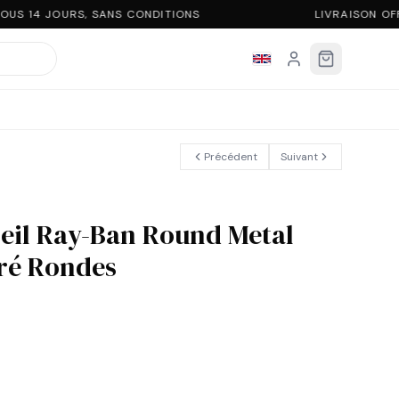
US 14 JOURS, SANS CONDITIONS
LIVRAISON OF
Précédent
Suivant
leil Ray-Ban Round Metal
ré Rondes