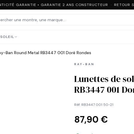
TICITÉ GARANTIE • GARANTIE 2 ANS CONSTRUCTEUR · RETOUR SO
SOLEIL
 Ray-Ban Round Metal RB3447 001 Doré Rondes
RAY-BAN
Lunettes de so
RB3447 001 Do
Réf.
RB3447 001 50-21
87,90 €