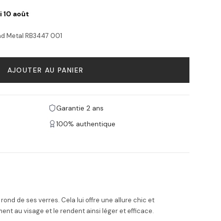
i 10 août
nd Metal RB3447 001
AJOUTER AU PANIER
Garantie 2 ans
100% authentique
d de ses verres. Cela lui offre une allure chic et
nt au visage et le rendent ainsi léger et efficace.