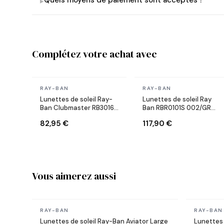
Quels moyens de paiement sont acceptés ?
▸
Complétez votre achat avec
En stock
En stock
RAY-BAN
RAY-BAN
Lunettes de soleil Ray-
Lunettes de soleil Ray
Ban Clubmaster RB3016
Ban RBR0101S 002/GR
W0366 Ecaille
Lenny Kravitz X Reverse
82,95 €
117,90 €
Aviator noires
Vous aimerez aussi
En stock
En stock
RAY-BAN
RAY-BAN
Lunettes de soleil Ray-Ban Aviator Large
Lunettes 