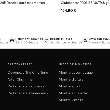
12/51 Rondes doré mat marron
Clubmaster RB0316S 1367/48 gri
124,90 €
e
Paiement sécurisé
Retour 14 jours
Livraison suivi
tiques
SSL & 3D Secure
Satisfait ou remboursé
France & Euro
PARTENARIATS
IDÉES DE MONTRES
Devenez affilié Chic Time
Montre automatique
Citer Chic Time
Montre digitale
Partenariats Blogueurs
Montre sport
Partenariats Influenceurs
Montre squelette
Montre vintage