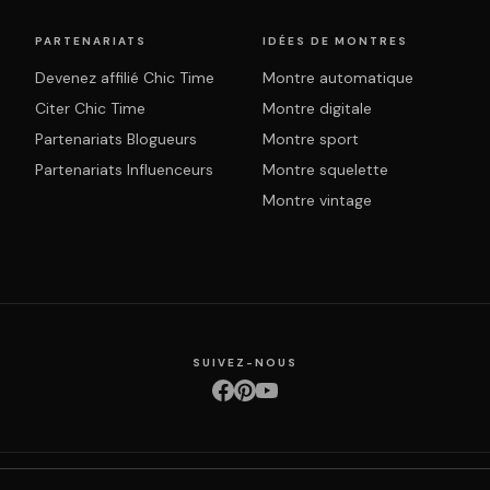
PARTENARIATS
IDÉES DE MONTRES
Devenez affilié Chic Time
Montre automatique
Citer Chic Time
Montre digitale
Partenariats Blogueurs
Montre sport
Partenariats Influenceurs
Montre squelette
Montre vintage
SUIVEZ-NOUS
ction des données
Retours & échanges
Droit de rétractation
Livraison
Suivi com