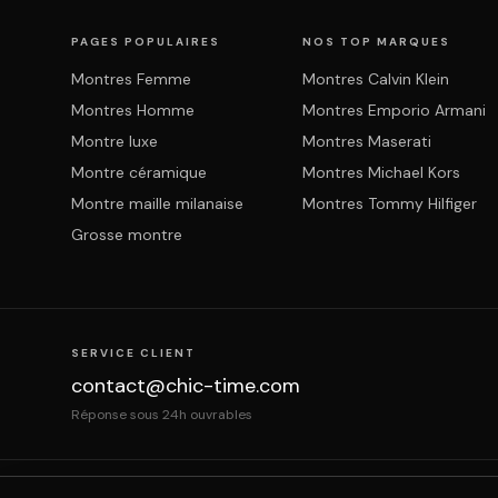
PAGES POPULAIRES
NOS TOP MARQUES
Montres Femme
Montres Calvin Klein
Montres Homme
Montres Emporio Armani
Montre luxe
Montres Maserati
Montre céramique
Montres Michael Kors
Montre maille milanaise
Montres Tommy Hilfiger
Grosse montre
SERVICE CLIENT
contact@chic-time.com
Réponse sous 24h ouvrables
À propos
Contact
Mentions légales
CGV
Prote