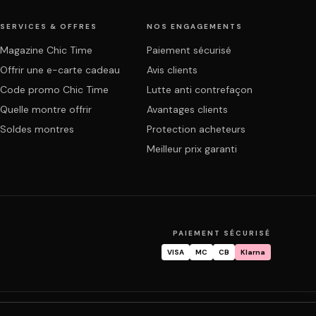
SERVICES & OFFRES
NOS ENGAGEMENTS
Magazine Chic Time
Paiement sécurisé
Offrir une e-carte cadeau
Avis clients
Code promo Chic Time
Lutte anti contrefaçon
Quelle montre offrir
Avantages clients
Soldes montres
Protection acheteurs
Meilleur prix garanti
PAIEMENT SÉCURISÉ
VISA
MC
CB
Klarna
mande
Garantie & réparation
FAQ
Mon compte