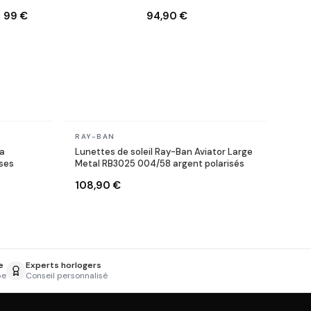
RB3447 001/71 Rondes
RB3447 9001/A5 Rondes
99 €
94,90 €
dorés or
doré gold marron
En stock
RAY-BAN
ga
Lunettes de soleil Ray-Ban Aviator Large
ses
Metal RB3025 004/58 argent polarisés
108,90 €
e
Experts horlogers
pe
Conseil personnalisé