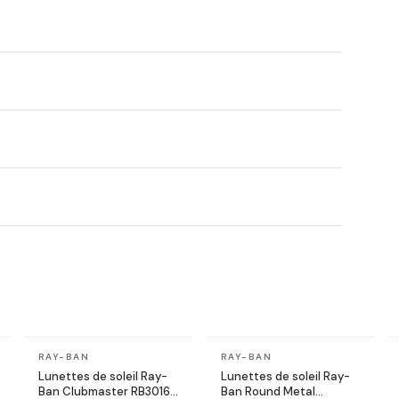
En stock
En stock
RAY-BAN
RAY-BAN
Lunettes de soleil Ray-
Lunettes de soleil Ray-
Ban Clubmaster RB3016
Ban Round Metal