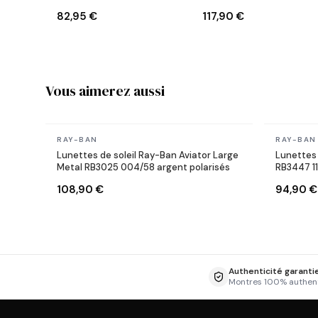
W0366 Ecaille
Lenny Kravitz X Reverse
82,95 €
117,90 €
Aviator noires
Vous aimerez aussi
En stock
En stock
RAY-BAN
RAY-BAN
Lunettes de soleil Ray-Ban Aviator Large
Lunettes 
Metal RB3025 004/58 argent polarisés
RB3447 1
108,90 €
94,90 €
Authenticité garanti
Montres 100% authen