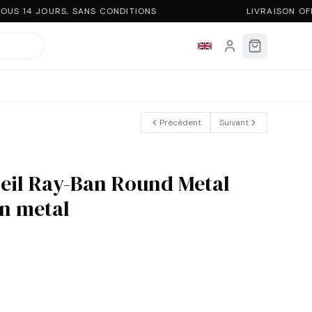
US 14 JOURS, SANS CONDITIONS
LIVRAISON OF
Précédent
Suivant
leil Ray-Ban Round Metal
n metal