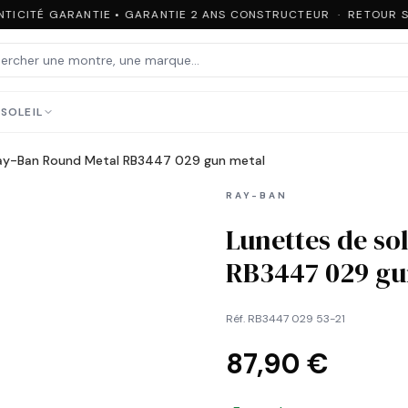
TICITÉ GARANTIE • GARANTIE 2 ANS CONSTRUCTEUR · RETOUR SO
SOLEIL
 Ray-Ban Round Metal RB3447 029 gun metal
RAY-BAN
Lunettes de so
RB3447 029 gu
Réf.
RB3447 029 53-21
87,90 €