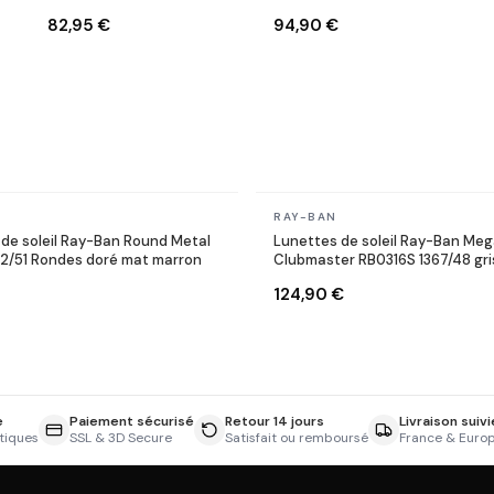
W0366 Ecaille
RB3447 9002/A6
82,95 €
94,90 €
Rondes bronze cuivre
En stock
RAY-BAN
de soleil Ray-Ban Round Metal
Lunettes de soleil Ray-Ban Me
12/51 Rondes doré mat marron
Clubmaster RB0316S 1367/48 gri
124,90 €
e
Paiement sécurisé
Retour 14 jours
Livraison suivi
tiques
SSL & 3D Secure
Satisfait ou remboursé
France & Euro