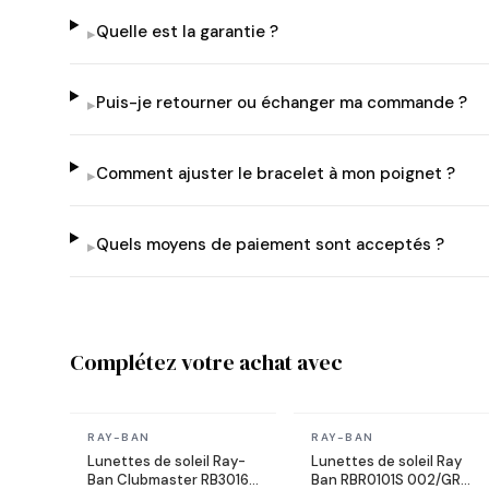
Quelle est la garantie ?
▸
Puis-je retourner ou échanger ma commande ?
▸
Comment ajuster le bracelet à mon poignet ?
▸
Quels moyens de paiement sont acceptés ?
▸
Complétez votre achat avec
En stock
En stock
RAY-BAN
RAY-BAN
Lunettes de soleil Ray-
Lunettes de soleil Ray
Ban Clubmaster RB3016
Ban RBR0101S 002/GR