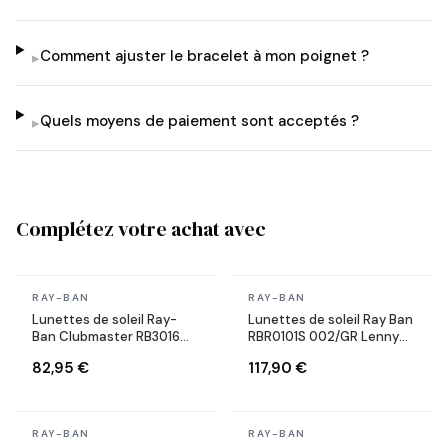
Comment ajuster le bracelet à mon poignet ?
▸
Quels moyens de paiement sont acceptés ?
▸
Complétez votre achat avec
En stock
En stock
RAY-BAN
RAY-BAN
Lunettes de soleil Ray-
Lunettes de soleil Ray Ban
Ban Clubmaster RB3016
RBR0101S 002/GR Lenny
W0366 Ecaille
Kravitz X Reverse Aviator
82,95 €
117,90 €
noires
En stock
En stock
RAY-BAN
RAY-BAN