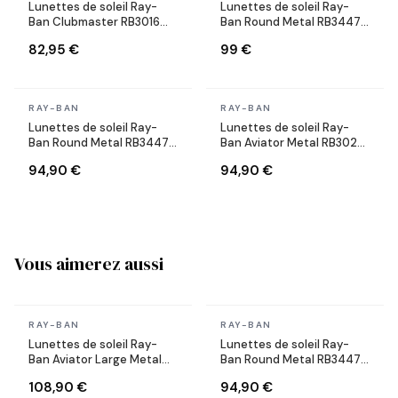
Lunettes de soleil Ray-
Lunettes de soleil Ray-
Ban Clubmaster RB3016
Ban Round Metal RB3447
W0366 Ecaille
001/71 Rondes dorés or
82,95 €
99 €
En stock
En stock
RAY-BAN
RAY-BAN
Lunettes de soleil Ray-
Lunettes de soleil Ray-
Ban Round Metal RB3447
Ban Aviator Metal RB3025
9002/A6 Rondes bronze
001/33 dorés verres
94,90 €
94,90 €
cuivre
marron
Vous aimerez aussi
En stock
En stock
RAY-BAN
RAY-BAN
Lunettes de soleil Ray-
Lunettes de soleil Ray-
Ban Aviator Large Metal
Ban Round Metal RB3447
RB3025 004/58 argent
112/51 Rondes doré mat
108,90 €
94,90 €
polarisés
marron