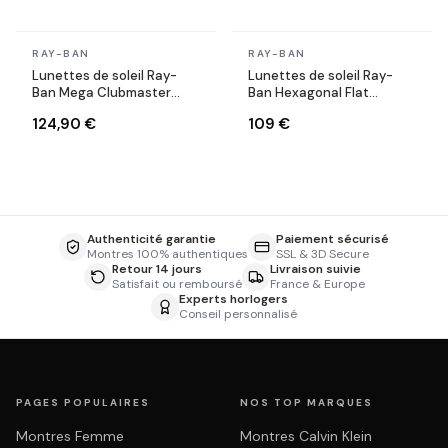
En stock
En stock
RAY-BAN
RAY-BAN
Lunettes de soleil Ray-
Lunettes de soleil Ray-
Ban Mega Clubmaster
Ban Hexagonal Flat
RB0316S 1367/48 grises
Lenses RB3548N 001/57
124,90 €
109 €
doré or polarisés
Authenticité garantie
Paiement sécurisé
Montres 100% authentiques
SSL & 3D Secure
Retour 14 jours
Livraison suivie
Satisfait ou remboursé
France & Europe
Experts horlogers
Conseil personnalisé
PAGES POPULAIRES
NOS TOP MARQUES
Montres Femme
Montres Calvin Klein