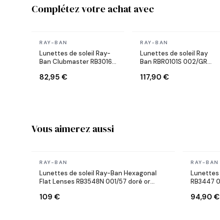
Complétez votre achat avec
En stock
En stock
RAY-BAN
RAY-BAN
Lunettes de soleil Ray-
Lunettes de soleil Ray
Ban Clubmaster RB3016
Ban RBR0101S 002/GR
W0366 Ecaille
Lenny Kravitz X Reverse
82,95 €
117,90 €
Aviator noires
Vous aimerez aussi
En stock
En stock
RAY-BAN
RAY-BAN
Lunettes de soleil Ray-Ban Hexagonal
Lunettes 
Flat Lenses RB3548N 001/57 doré or
RB3447 0
polarisés
109 €
94,90 €