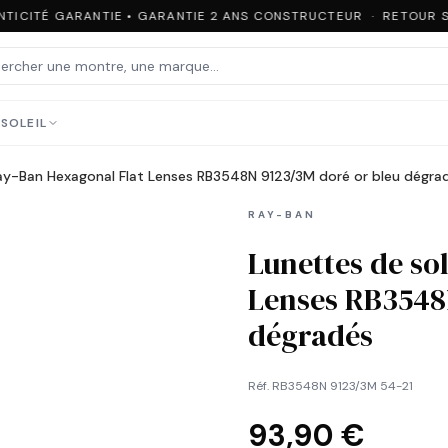
TICITÉ GARANTIE • GARANTIE 2 ANS CONSTRUCTEUR · RETOUR SO
SOLEIL
Ray-Ban Hexagonal Flat Lenses RB3548N 9123/3M doré or bleu dégra
RAY-BAN
Lunettes de so
Lenses RB3548
dégradés
Réf.
RB3548N 9123/3M 54-21
93,90 €