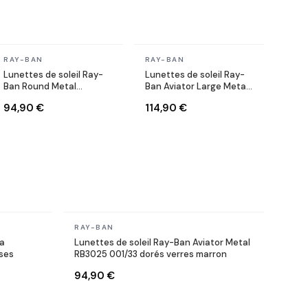
En stock
En stock
RAY-BAN
RAY-BAN
Lunettes de soleil Ray-
Lunettes de soleil Ray-
Ban Round Metal
Ban Aviator Large Metal
RB3447 9002/A6
RB3025 002/58 noires
94,90 €
114,90 €
Rondes bronze cuivre
polarisés
En stock
RAY-BAN
ga
Lunettes de soleil Ray-Ban Aviator Metal
ses
RB3025 001/33 dorés verres marron
94,90 €