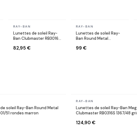
En stock
En stock
RAY-BAN
RAY-BAN
Lunettes de soleil Ray-
Lunettes de soleil Ray-
Ban Clubmaster RB3016
Ban Round Metal
W0366 Ecaille
RB3447 001/71 Rondes
82,95 €
99 €
dorés or
En stock
RAY-BAN
de soleil Ray-Ban Round Metal
Lunettes de soleil Ray-Ban Me
01/51 rondes marron
Clubmaster RB0316S 1367/48 gri
124,90 €