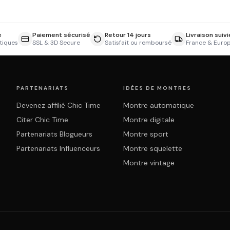
e
Paiement sécurisé
Retour 14 jours
Livraison suivi
tiques
SSL & 3D Secure
Satisfait ou remboursé
France & Euro
PARTENARIATS
IDÉES DE MONTRES
Devenez affilié Chic Time
Montre automatique
Citer Chic Time
Montre digitale
Partenariats Blogueurs
Montre sport
Partenariats Influenceurs
Montre squelette
Montre vintage