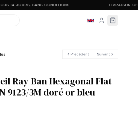
US 14 JOURS, SANS CONDITIONS
LIVRAISON OF
dés
Précédent
Suivant
leil Ray-Ban Hexagonal Flat
N 9123/3M doré or bleu