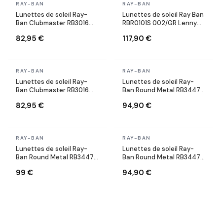
En stock
En stock
RAY-BAN
RAY-BAN
Lunettes de soleil Ray-
Lunettes de soleil Ray Ban
Ban Clubmaster RB3016
RBR0101S 002/GR Lenny
W0366 Ecaille
Kravitz X Reverse Aviator
82,95 €
117,90 €
noires
En stock
En stock
RAY-BAN
RAY-BAN
Lunettes de soleil Ray-
Lunettes de soleil Ray-
Ban Clubmaster RB3016
Ban Round Metal RB3447
W0366 Ecaille
9002/A6 Rondes bronze
82,95 €
94,90 €
cuivre
En stock
En stock
RAY-BAN
RAY-BAN
Lunettes de soleil Ray-
Lunettes de soleil Ray-
Ban Round Metal RB3447
Ban Round Metal RB3447
001/71 Rondes dorés or
9001/A5 Rondes doré gold
99 €
94,90 €
marron