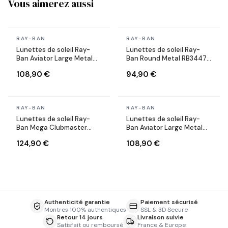
Vous aimerez aussi
En stock
En stock
RAY-BAN
RAY-BAN
Lunettes de soleil Ray-
Lunettes de soleil Ray-
Ban Aviator Large Metal
Ban Round Metal RB3447
RB3025 004/58 argent
112/51 Rondes doré mat
108,90 €
94,90 €
polarisés
marron
En stock
En stock
RAY-BAN
RAY-BAN
Lunettes de soleil Ray-
Lunettes de soleil Ray-
Ban Mega Clubmaster
Ban Aviator Large Metal
RB0316S 1367/48 grises
RB3025 004/58 argent
124,90 €
108,90 €
polarisés
Authenticité garantie
Paiement sécurisé
Montres 100% authentiques
SSL & 3D Secure
Retour 14 jours
Livraison suivie
Satisfait ou remboursé
France & Europe