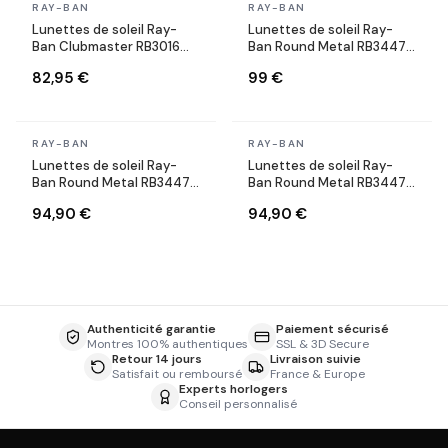
En stock
En stock
RAY-BAN
RAY-BAN
Lunettes de soleil Ray-
Lunettes de soleil Ray-
Ban Clubmaster RB3016
Ban Round Metal RB3447
W0366 Ecaille
001/71 Rondes dorés or
82,95 €
99 €
En stock
En stock
RAY-BAN
RAY-BAN
Lunettes de soleil Ray-
Lunettes de soleil Ray-
Ban Round Metal RB3447
Ban Round Metal RB3447
9002/A6 Rondes bronze
9003/96 marron cuivre
94,90 €
94,90 €
cuivre
Authenticité garantie
Paiement sécurisé
Montres 100% authentiques
SSL & 3D Secure
Retour 14 jours
Livraison suivie
Satisfait ou remboursé
France & Europe
Experts horlogers
Conseil personnalisé