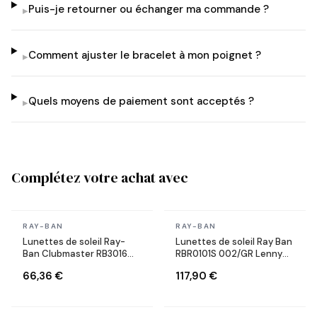
Puis-je retourner ou échanger ma commande ?
▸
Comment ajuster le bracelet à mon poignet ?
▸
Quels moyens de paiement sont acceptés ?
▸
Complétez votre achat avec
En stock
En stock
RAY-BAN
RAY-BAN
Lunettes de soleil Ray-
Lunettes de soleil Ray Ban
Ban Clubmaster RB3016
RBR0101S 002/GR Lenny
W0366 Ecaille
Kravitz X Reverse Aviator
66,36 €
117,90 €
noires