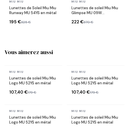
En stock
En stock
MIU MIU
MIU MIU
Lunettes de Soleil Miu Miu
Lunettes de soleil Miu Miu
Runway MU 54YS en métal
Glimpse MU 09W
rectangulaires en acétate
195 €
222 €
325 €
370 €
Vous aimerez aussi
En stock
En stock
MIU MIU
MIU MIU
Lunettes de soleil Miu Miu
Lunettes de soleil Miu Miu
Logo MU 52YS en métal
Logo MU 52YS en métal
107,40 €
107,40 €
179 €
179 €
En stock
En stock
MIU MIU
MIU MIU
Lunettes de soleil Miu Miu
Lunettes de soleil Miu Miu
Logo MU 52YS en métal
Logo MU 52YS en métal