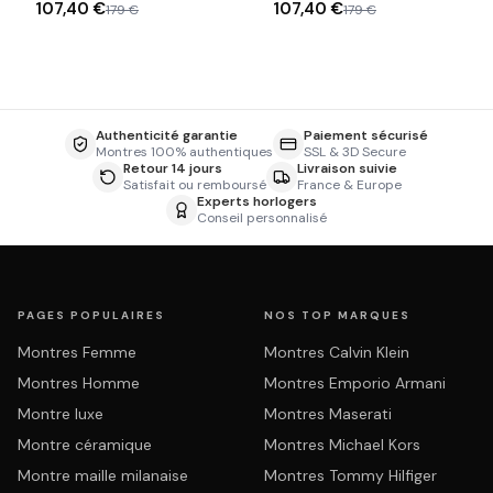
107,40 €
107,40 €
179 €
179 €
Authenticité garantie
Paiement sécurisé
Montres 100% authentiques
SSL & 3D Secure
Retour 14 jours
Livraison suivie
Satisfait ou remboursé
France & Europe
Experts horlogers
Conseil personnalisé
PAGES POPULAIRES
NOS TOP MARQUES
Montres Femme
Montres Calvin Klein
Montres Homme
Montres Emporio Armani
Montre luxe
Montres Maserati
Montre céramique
Montres Michael Kors
Montre maille milanaise
Montres Tommy Hilfiger