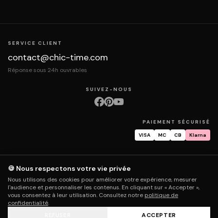
SERVICE CLIENT
contact@chic-time.com
Réponse sous 24h ouvrables
SUIVEZ-NOUS
PAIEMENT SÉCURISÉ
VISA
MC
CB
Klarna
🍪 Nous respectons votre vie privée
À propos
Contact
Mentions légales
CGV
Protection des données
Nous utilisons des cookies pour améliorer votre expérience, mesurer
Retours & échanges
Droit de rétractation
Livraison
Suivi commande
l'audience et personnaliser les contenus. En cliquant sur « Accepter »,
Garantie & réparation
FAQ
Mon compte
vous consentez à leur utilisation. Consultez notre
politique de
confidentialité
.
REFUSER
ACCEPTER
© 2026 Chic Time - Tous droits réservés