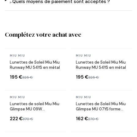
Quels moyens de paiement sont acceptés ?
▸
Complétez votre achat avec
En stock
En stock
MIU MIU
MIU MIU
Lunettes de Soleil Miu Miu
Lunettes de Soleil Miu Miu
Runway MU 54YS en métal
Runway MU 54YS en métal
195 €
195 €
325 €
325 €
En stock
En stock
MIU MIU
MIU MIU
Lunettes de soleil Miu Miu
Lunettes de Soleil Miu Miu
Glimpse MU 09W
Glimpse MU 07YS forme
rectangulaires en acétate
rectangle en acétate
222 €
162 €
370 €
270 €