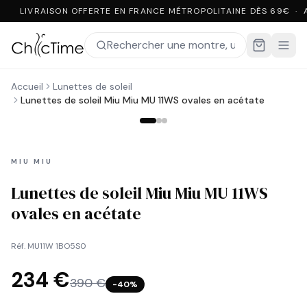
LIVRAISON OFFERTE EN FRANCE MÉTROPOLITAINE DÈS 69€ · 
Accueil
Lunettes de soleil
Lunettes de soleil Miu Miu MU 11WS ovales en acétate
MIU MIU
Lunettes de soleil Miu Miu MU 11WS
ovales en acétate
Réf.
MU11W 1BO5S0
234 €
390 €
−
40
%