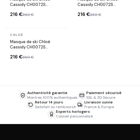
Cassidy CH0072S
Cassidy CH0072S
métallisé bande ajustable
métallisé bande ajustable
216 €
216 €
360 €
360 €
avec logo
avec logo
En stock
CHLOÉ
Masque de ski Chloé
Cassidy CH0072S
métallisé bande ajustable
216 €
360 €
avec logo
Authenticité garantie
Paiement sécurisé
Montres 100% authentiques
SSL & 3D Secure
Retour 14 jours
Livraison suivie
Satisfait ou remboursé
France & Europe
Experts horlogers
Conseil personnalisé