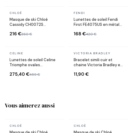
En stock
En stock
CHLOÉ
FENDI
Masque de ski Chloé
Lunettes de soleil Fendi
Cassidy CH0072S
First FE4075US en métal
métallisé bande ajustable
forme ovale
216 €
168 €
360 €
420 €
avec logo
En stock
En stock
CELINE
VICTORIA BRADLEY
Lunettes de soleil Celine
Bracelet simili cuir et
Triomphe ovales
chaine Victoria Bradley en
CL40235U monture métal
acier plaqué doré
275,40 €
11,90 €
459 €
Vous aimerez aussi
En stock
En stock
CHLOÉ
CHLOÉ
Masque de ski Chloé
Masque de ski Chloé