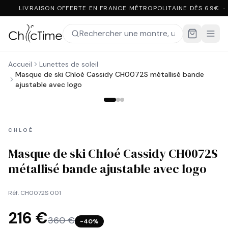
LIVRAISON OFFERTE EN FRANCE MÉTROPOLITAINE DÈS 69€ ·
Accueil
Lunettes de soleil
Masque de ski Chloé Cassidy CH0072S métallisé bande
ajustable avec logo
CHLOÉ
Masque de ski Chloé Cassidy CH0072S
métallisé bande ajustable avec logo
Réf.
CH0072S 001
216 €
360 €
−
40
%