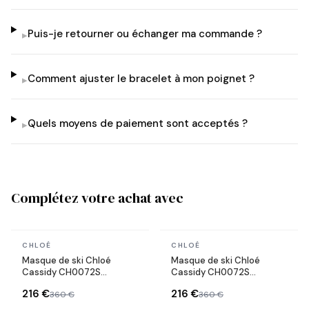
Puis-je retourner ou échanger ma commande ?
▸
Comment ajuster le bracelet à mon poignet ?
▸
Quels moyens de paiement sont acceptés ?
▸
Complétez votre achat avec
En stock
En stock
CHLOÉ
CHLOÉ
Masque de ski Chloé
Masque de ski Chloé
Cassidy CH0072S
Cassidy CH0072S
métallisé bande ajustable
métallisé bande ajustable
216 €
216 €
360 €
360 €
avec logo
avec logo