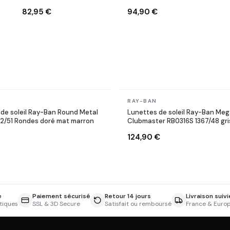
W0366 Ecaille
RB3447 9002/A6
82,95 €
94,90 €
Rondes bronze cuivre
En stock
RAY-BAN
de soleil Ray-Ban Round Metal
Lunettes de soleil Ray-Ban Me
12/51 Rondes doré mat marron
Clubmaster RB0316S 1367/48 gri
124,90 €
e
Paiement sécurisé
Retour 14 jours
Livraison suivi
tiques
SSL & 3D Secure
Satisfait ou remboursé
France & Euro