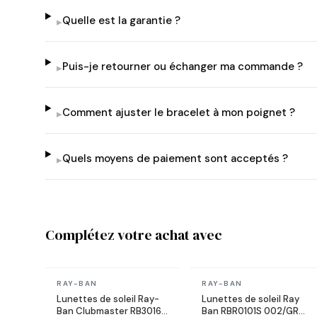
Quelle est la garantie ?
▸
Puis-je retourner ou échanger ma commande ?
▸
Comment ajuster le bracelet à mon poignet ?
▸
Quels moyens de paiement sont acceptés ?
▸
Complétez votre achat avec
En stock
En stock
RAY-BAN
RAY-BAN
Lunettes de soleil Ray-
Lunettes de soleil Ray
Ban Clubmaster RB3016
Ban RBR0101S 002/GR