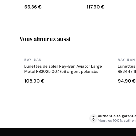
W0366 Ecaille
Lenny Kravitz X Reverse
66,36 €
117,90 €
Aviator noires
Vous aimerez aussi
En stock
En stock
RAY-BAN
RAY-BAN
Lunettes de soleil Ray-Ban Aviator Large
Lunettes 
Metal RB3025 004/58 argent polarisés
RB3447 1
108,90 €
94,90 €
Authenticité garanti
Montres 100% authen