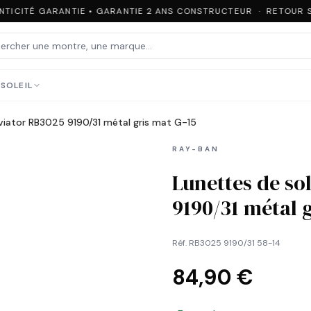
NTICITÉ GARANTIE • GARANTIE 2 ANS CONSTRUCTEUR · RETOUR S
SOLEIL
Aviator RB3025 9190/31 métal gris mat G-15
RAY-BAN
Lunettes de so
9190/31 métal 
Réf.
RB3025 9190/31 58-14
84,90 €