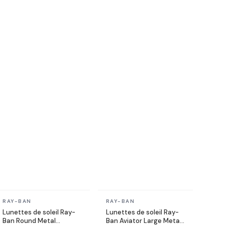
En stock
En stock
RAY-BAN
RAY-BAN
Lunettes de soleil Ray-
Lunettes de soleil Ray-
Ban Round Metal
Ban Aviator Large Metal