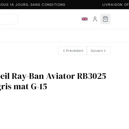
OUS 14 JOURS, SANS CONDITIONS
LIVRAISON OF
Précédent
Suivant
leil Ray-Ban Aviator RB3025
gris mat G-15