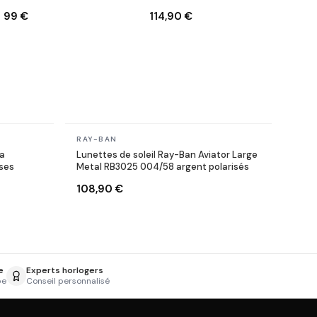
RB3447 001/71 Rondes
RB3025 002/58 noires
99 €
114,90 €
dorés or
polarisés
En stock
RAY-BAN
ga
Lunettes de soleil Ray-Ban Aviator Large
ses
Metal RB3025 004/58 argent polarisés
108,90 €
e
Experts horlogers
pe
Conseil personnalisé