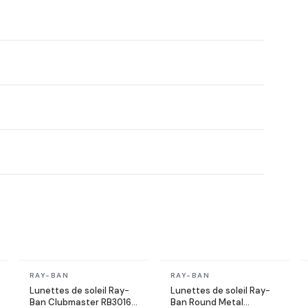
En stock
En stock
RAY-BAN
RAY-BAN
Lunettes de soleil Ray-
Lunettes de soleil Ray-
Ban Clubmaster RB3016
Ban Round Metal