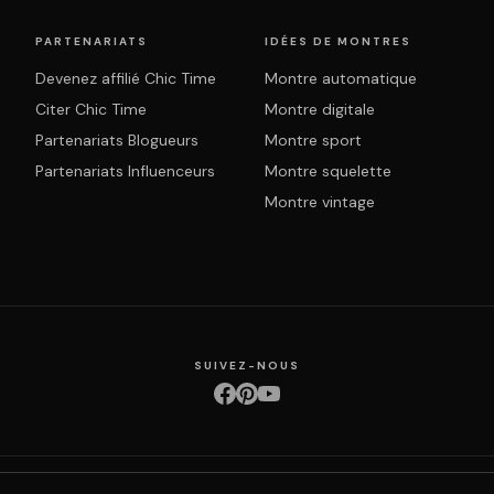
PARTENARIATS
IDÉES DE MONTRES
Devenez affilié Chic Time
Montre automatique
Citer Chic Time
Montre digitale
Partenariats Blogueurs
Montre sport
Partenariats Influenceurs
Montre squelette
Montre vintage
SUIVEZ-NOUS
ction des données
Retours & échanges
Droit de rétractation
Livraison
Suivi com