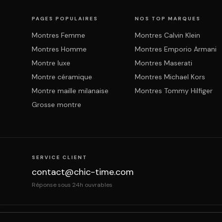
PAGES POPULAIRES
NOS TOP MARQUES
Montres Femme
Montres Calvin Klein
Montres Homme
Montres Emporio Armani
Montre luxe
Montres Maserati
Montre céramique
Montres Michael Kors
Montre maille milanaise
Montres Tommy Hilfiger
Grosse montre
SERVICE CLIENT
contact@chic-time.com
Réponse sous 24h ouvrables
À propos
Contact
Mentions légales
CGV
Prote