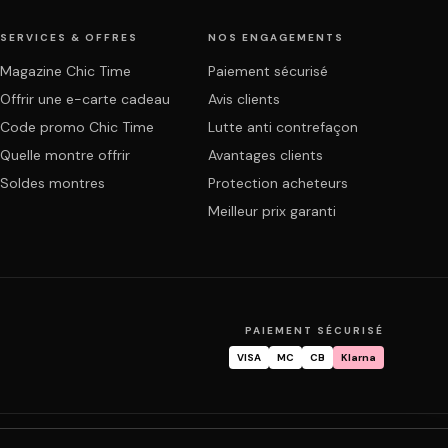
SERVICES & OFFRES
NOS ENGAGEMENTS
Magazine Chic Time
Paiement sécurisé
Offrir une e-carte cadeau
Avis clients
Code promo Chic Time
Lutte anti contrefaçon
Quelle montre offrir
Avantages clients
Soldes montres
Protection acheteurs
Meilleur prix garanti
PAIEMENT SÉCURISÉ
VISA
MC
CB
Klarna
mande
Garantie & réparation
FAQ
Mon compte