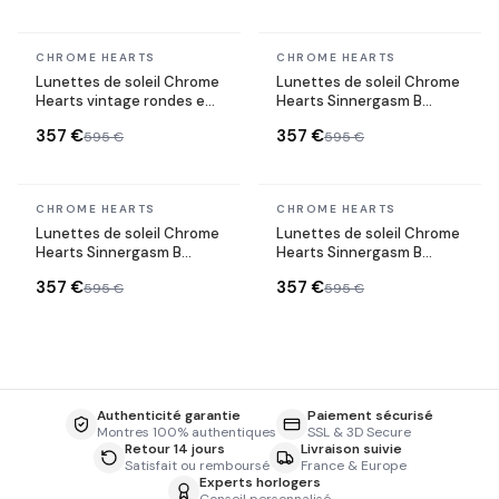
En stock
En stock
CHROME HEARTS
CHROME HEARTS
Lunettes de soleil Chrome
Lunettes de soleil Chrome
Hearts vintage rondes en
Hearts Sinnergasm B
métal
monture ovale en métal
357 €
357 €
595 €
595 €
En stock
En stock
CHROME HEARTS
CHROME HEARTS
Lunettes de soleil Chrome
Lunettes de soleil Chrome
Hearts Sinnergasm B
Hearts Sinnergasm B
monture ovale en métal
monture ovale en métal
357 €
357 €
595 €
595 €
Authenticité garantie
Paiement sécurisé
Montres 100% authentiques
SSL & 3D Secure
Retour 14 jours
Livraison suivie
Satisfait ou remboursé
France & Europe
Experts horlogers