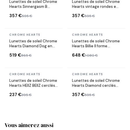
Lunettes de soleil Chrome
Lunettes de soleil Chrome
Hearts Sinnergasm B
Hearts vintage rondes en
monture ovale en métal
métal
357 €
357 €
595 €
595 €
En stock
En stock
CHROME HEARTS
CHROME HEARTS
Lunettes de soleil Chrome
Lunettes de soleil Chrome
Hearts Diamond Dog en
Hearts Billie II forme
métal
aviator en métal
519 €
648 €
865 €
1 080 €
En stock
En stock
CHROME HEARTS
CHROME HEARTS
Lunettes de soleil Chrome
Lunettes de soleil Chrome
Hearts HEIIZ BEIIZ cerclés
Hearts Diamond cerclés
forme rectangulaire
noires et or
237 €
357 €
395 €
595 €
Vous aimerez aussi