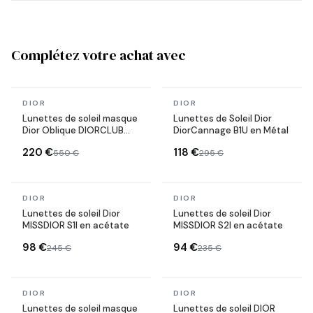
Complétez votre achat avec
En stock
En stock
DIOR
DIOR
Lunettes de soleil masque
Lunettes de Soleil Dior
Dior Oblique DIORCLUB
DiorCannage B1U en Métal
M1U
220 €
118 €
550 €
295 €
En stock
En stock
DIOR
DIOR
Lunettes de soleil Dior
Lunettes de soleil Dior
MISSDIOR S1I en acétate
MISSDIOR S2I en acétate
98 €
94 €
245 €
235 €
En stock
En stock
DIOR
DIOR
Lunettes de soleil masque
Lunettes de soleil DIOR