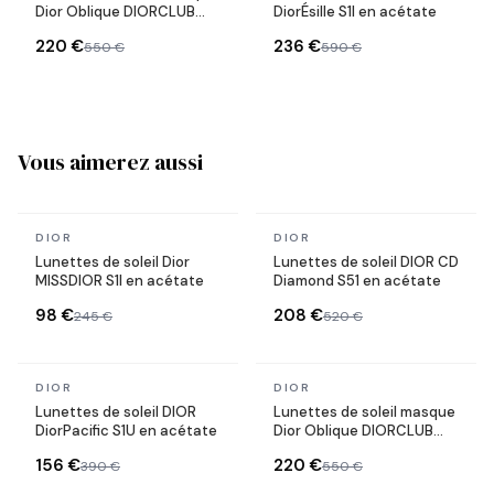
Dior Oblique DIORCLUB
DiorÉsille S1I en acétate
M1U
220 €
236 €
550 €
590 €
Vous aimerez aussi
En stock
En stock
DIOR
DIOR
Lunettes de soleil Dior
Lunettes de soleil DIOR CD
MISSDIOR S1I en acétate
Diamond S51 en acétate
98 €
208 €
245 €
520 €
En stock
En stock
DIOR
DIOR
Lunettes de soleil DIOR
Lunettes de soleil masque
DiorPacific S1U en acétate
Dior Oblique DIORCLUB
M1U
156 €
220 €
390 €
550 €