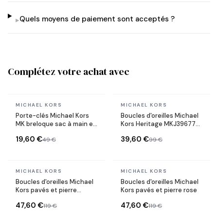
Quels moyens de paiement sont acceptés ?
▸
Complétez votre achat avec
En stock
En stock
MICHAEL KORS
MICHAEL KORS
Porte-clés Michael Kors
Boucles d'oreilles Michael
MK breloque sac à main en
Kors Heritage MKJ3967791
acier plaqué or jaune
forme coeur en acier or
19,60 €
39,60 €
49 €
99 €
rose
En stock
En stock
MICHAEL KORS
MICHAEL KORS
Boucles d'oreilles Michael
Boucles d'oreilles Michael
Kors pavés et pierre
Kors pavés et pierre rose
turquoise
47,60 €
47,60 €
119 €
119 €