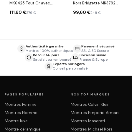
MK6425 Tout Or avec
Kors Bridgette MK3792
Bracelet à Maillons
acier couleur or
111,60 €
99,60 €
279 €
249 €
Authenticité garantie
Paiement sécurisé
Montres 100% authentiques
SSL & 3D Secure
Retour 14 jours
Livraison suivie
Satisfait ou remboursé
France & Europe
Experts horlogers
Conseil personnalisé
PAGES POPULAIRES
NOS TOP MARQUES
Montres Femme
Montres Calvin Klein
Montres Homme
Montres Emporio Armani
Montre luxe
Montres Maserati
Montre céramique
Montres Michael Kors