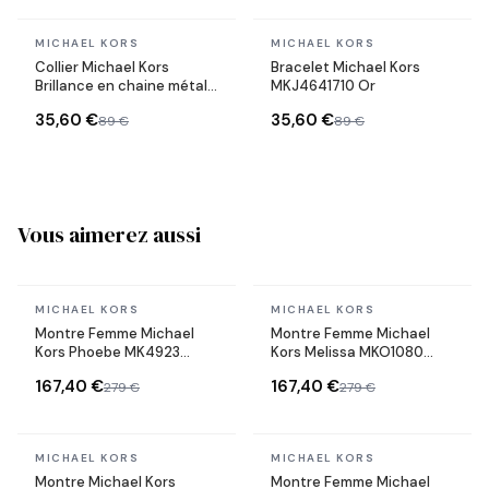
En stock
En stock
MICHAEL KORS
MICHAEL KORS
Collier Michael Kors
Bracelet Michael Kors
Brillance en chaine métal
MKJ4641710 Or
plaqué doré jaune
35,60 €
35,60 €
89 €
89 €
Vous aimerez aussi
En stock
En stock
MICHAEL KORS
MICHAEL KORS
Montre Femme Michael
Montre Femme Michael
Kors Phoebe MK4923
Kors Melissa MKO1080
dorée bracelet maillons
dorée bracelet maillons
167,40 €
167,40 €
279 €
279 €
acier
acier
En stock
En stock
MICHAEL KORS
MICHAEL KORS
Montre Michael Kors
Montre Femme Michael