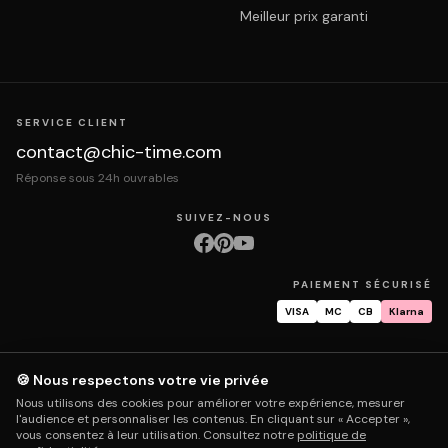
Meilleur prix garanti
SERVICE CLIENT
contact@chic-time.com
Réponse sous 24h ouvrables
SUIVEZ-NOUS
PAIEMENT SÉCURISÉ
VISA
MC
CB
Klarna
🍪 Nous respectons votre vie privée
À propos
Contact
Mentions légales
CGV
Protection des données
Nous utilisons des cookies pour améliorer votre expérience, mesurer
Retours & échanges
Droit de rétractation
Livraison
Suivi commande
l'audience et personnaliser les contenus. En cliquant sur « Accepter »,
Garantie & réparation
FAQ
Mon compte
vous consentez à leur utilisation. Consultez notre
politique de