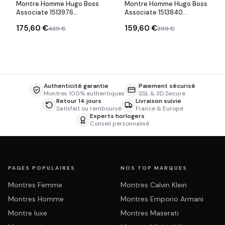
Montre Homme Hugo Boss
Montre Homme Hugo Boss
Associate 1513976
Associate 1513840
chronographe cadran bleu
chronographe bicolore
175,60 €
159,60 €
439 €
399 €
Authenticité garantie
Paiement sécurisé
Montres 100% authentiques
SSL & 3D Secure
Retour 14 jours
Livraison suivie
Satisfait ou remboursé
France & Europe
Experts horlogers
Conseil personnalisé
PAGES POPULAIRES
NOS TOP MARQUES
Montres Femme
Montres Calvin Klein
Montres Homme
Montres Emporio Armani
Montre luxe
Montres Maserati