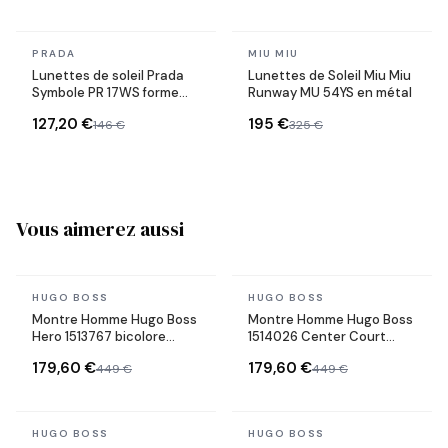
En stock
En stock
PRADA
MIU MIU
Lunettes de soleil Prada
Lunettes de Soleil Miu Miu
Symbole PR 17WS forme
Runway MU 54YS en métal
rectangulaire
127,20 €
195 €
146 €
325 €
Vous aimerez aussi
En stock
En stock
HUGO BOSS
HUGO BOSS
Montre Homme Hugo Boss
Montre Homme Hugo Boss
Hero 1513767 bicolore
1514026 Center Court
bracelet maillons acier
Acier Bicolore et Or Rose
179,60 €
179,60 €
449 €
449 €
bicolore
En stock
En stock
HUGO BOSS
HUGO BOSS