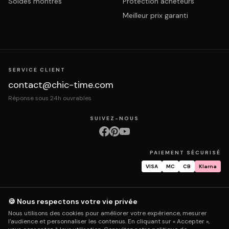
Soldes montres
Protection acheteurs
Meilleur prix garanti
SERVICE CLIENT
contact@chic-time.com
Réponse sous 24h ouvrables
SUIVEZ-NOUS
PAIEMENT SÉCURISÉ
VISA
MC
CB
Klarna
🍪 Nous respectons votre vie privée
À propos
Contact
Mentions légales
CGV
Protection des données
Nous utilisons des cookies pour améliorer votre expérience, mesurer
Retours & échanges
Droit de rétractation
Livraison
Suivi commande
l'audience et personnaliser les contenus. En cliquant sur « Accepter »,
Garantie & réparation
FAQ
Mon compte