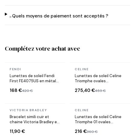
Quels moyens de paiement sont acceptés ?
▸
Complétez votre achat avec
En stock
En stock
FENDI
CELINE
Lunettes de soleil Fendi
Lunettes de soleil Celine
First FE4075US en métal
Triomphe ovales
forme ovale
CL40235U monture métal
168 €
275,40 €
420 €
459 €
En stock
En stock
VICTORIA BRADLEY
CELINE
Bracelet simili cuir et
Lunettes de soleil Celine
chaine Victoria Bradley en
Triomphe 01 ovales
acier plaqué doré
CL40194U en acétate
11,90 €
216 €
360 €